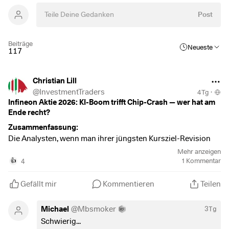
Post
Beiträge
Neueste
117
Christian Lill
@
InvestmentTraders
4Tg
·
Infineon Aktie 2026: KI-Boom trifft Chip-Crash — wer hat am
Ende recht?
Zusammenfassung:
Die Analysten, wenn man ihrer jüngsten Kursziel-Revision
traut — und diese Revision spricht gerade eine deutlich
Mehr anzeigen
optimistischere Sprache als noch vor zwei Wochen. Infineon
4
1
Kommentar
👍
durchlief eine der härtesten Korrekturen des Jahres:
Ausgelöst durch eine enttäuschende Umsatzprognose des
Gefällt mir
Kommentieren
Teilen
Konkurrenten STMicroelectronics am 24. Juli, die den
gesamten europäischen Halbleitersektor mit nach unten
Michael
@
Mbsmoker
3Tg
zog, fiel die Aktie deutlich unter ihr Allzeithoch von ca. 87,79–
Schwierig...
88,70 EUR zurück. Doch seit dem 31. Juli zeichnet sich eine