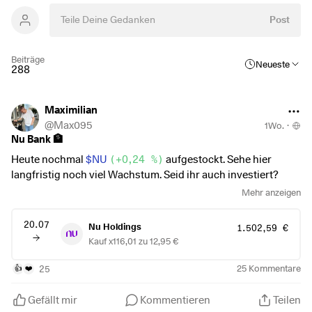
Post
Beiträge
Neueste
288
Maximilian
@
Max095
1Wo.
·
Nu Bank 🏦
Heute nochmal
$NU
(
+0,24 %
)
aufgestockt. Sehe hier
langfristig noch viel Wachstum. Seid ihr auch investiert?
Mehr anzeigen
Schönen Abend euch allen!
20.07
Nu Holdings
1.502,59 €
Kauf x116,01 zu 12,95 €
25
25
Kommentare
👍
❤️
Gefällt mir
Kommentieren
Teilen