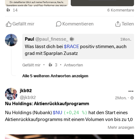
📊
Depotwert
: ~43.345 €
14
6
Kommentare
👍
📊
Performance max.
(06.01.2022): +43,84%
Gefällt mir
Kommentieren
Teilen
📊
Performance YTD
: ~+10,44%
Paul
@
paul_finesse_
1Mon.
Performance & Vergleich 🚀
Was lässt dich bei
$RACE
positiv stimmen, auch
grad mit Sparplan Zusatz
Die Performance im Mai war außergewöhnlich stark,
•
•
Gefällt mir
3
Antworten
👍
getrieben durch meine hohe Gewichtung in US-Tech-
Werten. Während europäische Indizes wie der DAX eher
Alle 5 weiteren Antworten anzeigen
moderat zulegten, dominierten die US-Titel das Geschehen.
Mein Depot hat sich mit einem satten Plus von über 8 %
jkb92
hervorragend geschlagen und den breiten Markt deutlich
@
jkb92
2Mon.
·
hinter sich gelassen.
Nu Holdings: Aktienrückkaufprogramm
Nu Holdings (Nubank)
$NU
(
+0,24 %
)
hat den Start eines
Performance im Vergleich (01.05.–31.05.2026):
Aktienrückkaufprogramms mit einem Volumen von bis zu 1,0
Milliarden US-Dollar beschlossen.
Mehr anzeigen
Mein Depot
: +9,33%