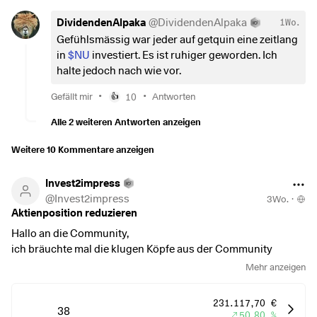
DividendenAlpaka
@
DividendenAlpaka
1Wo.
Gefühlsmässig war jeder auf getquin eine zeitlang
in
$NU
investiert. Es ist ruhiger geworden. Ich
halte jedoch nach wie vor.
•
•
Gefällt mir
10
Antworten
👍
Alle 2 weiteren Antworten anzeigen
Weitere 10 Kommentare anzeigen
Invest2impress
@
Invest2impress
3Wo.
·
Aktienposition reduzieren
Hallo an die Community,
ich bräuchte mal die klugen Köpfe aus der Community
Mehr anzeigen
Ich möchte mein Portfolio verkleinern, leider tu ich mich
tatsächlich schwer bei der Auswahl und eventuell frage ich
231.117,70 €
mich ob ich ein paar Chips vom Table bei einigen Techwerten
38
50,80 %