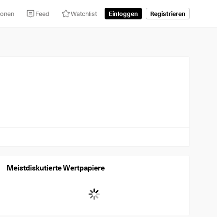
tionen
Feed
Watchlist
Einloggen
Registrieren
Meist­dis­ku­tierte Wertpapiere