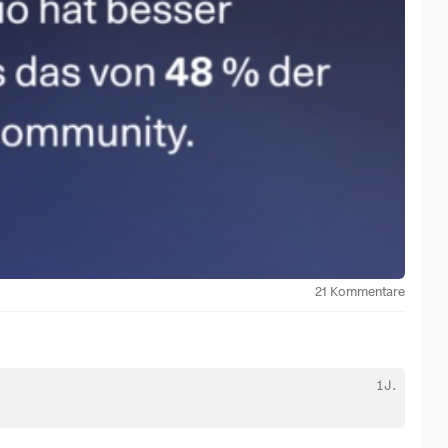
(
+0,24 %
)
-0,08 %
)
enden anhand einer kurzen
LDEG
(
+0,12 %
)
(
+0,62 %
)
5MVL
(
-0,67 %
)
e
0,19 %
)
m bestehend aus STOXX Europe.
ht,
$LDME
(
-0,2 %
)
,04 %
)
0,18 %
)
,
$TSM
(
+0 %
)
21
Kommentare
1J.