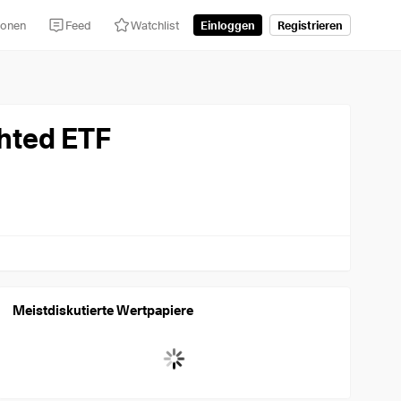
tionen
Feed
Watchlist
Einloggen
Registrieren
hted ETF
Meist­dis­ku­tierte Wertpapiere