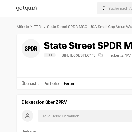
Märkte
ETFs
State Street SPDR MSCI USA Small Cap Value We
State Street SPDR 
ETP
ISIN: IE00BSPLC413
Ticker: ZPRV
Übersicht
Portfolio
Forum
Diskussion über ZPRV
Beiträge