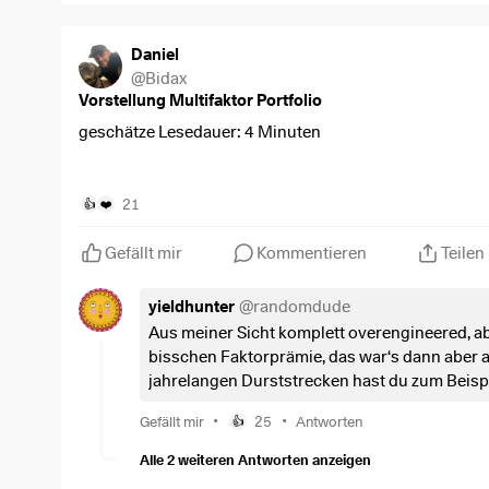
Daniel
@
Bidax
Vorstellung Multifaktor Portfolio
geschätze Lesedauer: 4 Minuten
Vor zwanzig Jahren löschte der Neue-Markt-Crash mei
ab, aber mein Rentenbeschei
21
👍
❤️
Also folgten die ersten Versuche neu zu starten. Hier a
Gefällt mir
Kommentieren
Teilen
@DonkeyInvestor
und
@Epi
lernen dürfen, dass es do
folgten, seit meinem letzten Betrag von vor 6 Monaten 
yieldhunter
@
randomdude
Recherchen, Lektüre von Kommer und unzählige "noch
Aus meiner Sicht komplett overengineered, aber 
bisschen Faktorprämie, das war‘s dann aber 
Ich habe versucht mich in moderne Optimierungsmode
jahrelangen Durststrecken hast du zum Beispi
etc. zu belesen und bestmöglich umzusetzen.
•
•
Gefällt mir
25
Antworten
👍
Heraus­kam dieses Portfolio!
Alle 2 weiteren Antworten anzeigen
So gründlich geprüft, wie man es in der privaten Garage