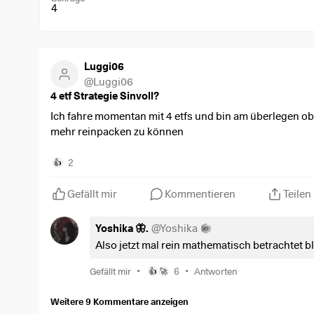
4
Luggi06
@
Luggi06
4 etf Strategie Sinvoll?
Ich fahre momentan mit 4 etfs und bin am überlegen ob
mehr reinpacken zu können
Momentan:
$IWDA
(
+0,34 %
)
2
👍
$EIMI
(
+0,41 %
)
$ZPRV
(
-0,08 %
)
Gefällt mir
Kommentieren
Teilen
$ZPRX
(
+0,62 %
)
würde dann die Smal caps rauswerfen sparrate wäre je
Yoshika 🦋.
@
Yoshika
Bin auf eure Meinung gespannt :)
Also jetzt mal rein mathematisch betrachtet b
•
•
Gefällt mir
6
Antworten
👍
🚀
Weitere 9 Kommentare anzeigen