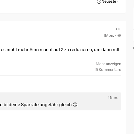
Neueste
1Mon.
·
 es nicht mehr Sinn macht auf 2 zu reduzieren, um dann mtl
Mehr anzeigen
15
Kommentare
weils mtl 100 Euro
1Mon.
leibt deine Sparrate ungefähr gleich 🤔