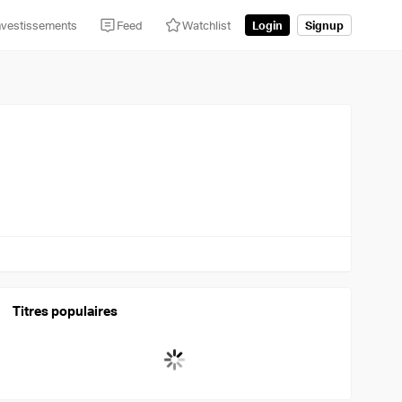
nvestissements
Feed
Watchlist
Login
Signup
Titres populaires