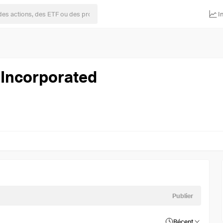
I
 Incorporated
Publier
Récent