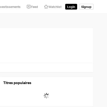
nvestissements
Feed
Watchlist
Login
Signup
Titres populaires