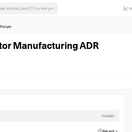
I
Forum
tor Manufacturing ADR
Publier
Récent