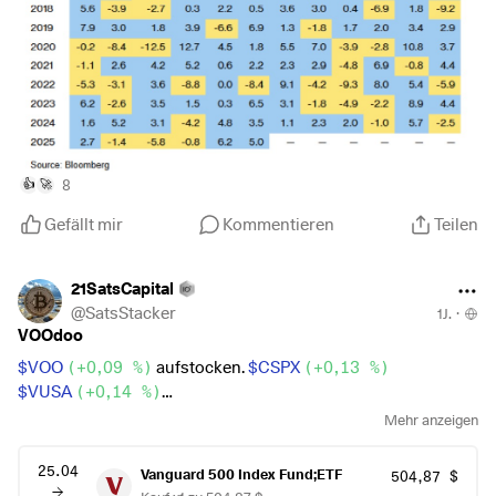
in den nächsten Wochen anhalten dürfte, bevor sie im
August an Schwung verliert. Historisch gesehen ist der Juli
der stärkste Monat für den S& P mit einem
durchschnittlichen Plus von 1,67 % seit 1928, und die ersten
beiden Wochen sind in der Regel die besten.
Es bleibt spannend ✌️🚀
8
👍
🚀
Gefällt mir
Kommentieren
Teilen
21SatsCapital
@
SatsStacker
1J.
·
VOOdoo
$VOO
(
+0,09 %
)
aufstocken.
$CSPX
(
+0,13 %
)
$VUSA
(
+0,14 %
)
$SPYL
(
+0,1 %
)
Mehr anzeigen
$IUSA
(
+0,13 %
)
25.04
Vanguard 500 Index Fund;ETF
504,87 $