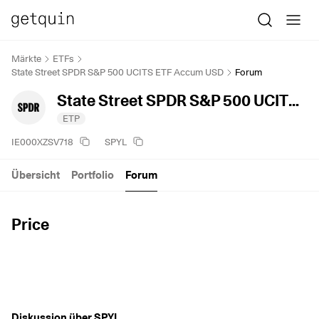
Märkte
ETFs
State Street SPDR S&P 500 UCITS ETF Accum USD
Forum
State Street SPDR S&P 500 UCITS ETF Accum USD
ETP
IE000XZSV718
SPYL
Übersicht
Portfolio
Forum
Price
Diskussion über SPYL