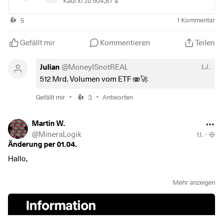
Kauf x1 zu 504,87 $
5
1
Kommentar
👍
Gefällt mir
Kommentieren
Teilen
Julian
@
MoneyISnotREAL
1J.
512 Mrd. Volumen vom ETF 🫨🚀
•
•
Gefällt mir
3
Antworten
👍
Martin W.
@
MineraLogik
1J.
·
Änderung per 01.04.
Hallo,
ich habe vorgestern in meinem Postfach bei TR eine
Mehr anzeigen
Meldung über eine anstehende Änderung von
$SPYL
(
+0,1 %
)
erhalten, kann aber nicht auf den Link im
Dokument klicken. Weiß jemand, was da kommt? Kann auch