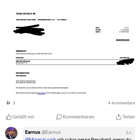
im Netz nichts dazu finden. Ich danke euch.
3
4
Kommentare
👍
Gefällt mir
Kommentieren
Teilen
Earnus
@
Earnus
1J.
@MineraLogik
gib ruhig gerne Bescheid, wenn du