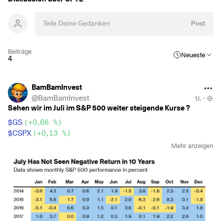
Post
Beiträge
Neueste
4
BamBamInvest
@
BamBamInvest
1J.
·
Sehen wir im Juli im S&P 500 weiter steigende Kurse ?
$GS
(
+0,66 %
)
$CSPX
(
+0,13 %
)
$VUSA
(
+0,14 %
)
Mehr anzeigen
$VUAG
(
+0,14 %
)
$SPYL
(
+0,1 %
)
$SPYD
(
+0,77 %
)
$ISP6
(
+0,06 %
)
$SPXS
(
+0,16 %
)
Goldman Sachs prognostiziert, dass die Rallye des S& P 500