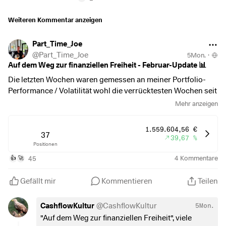
$FSLR
(
+1,88 %
)
$WDC
(
-5,08 %
)
Weiteren Kommentar anzeigen
$RBLX
(
+3,81 %
)
$RDDT
(
+6,08 %
)
Part_Time_Joe
$SNDK
(
-4,52 %
)
@
Part_Time_Joe
5Mon.
·
$AAPL
(
+0,3 %
)
Auf dem Weg zur finanziellen Freiheit - Februar-Update 📊
$TWLO
(
+7,09 %
)
Die letzten Wochen waren gemessen an meiner Portfolio-
$EL
(
+3,22 %
)
Performance / Volatilität wohl die verrücktesten Wochen seit
$CL
(
+0,38 %
)
dem ich mit dem Investieren angefangen habe. Innerhalb
Mehr anzeigen
$XOM
(
-1,36 %
)
einer Woche hat mein Portfolio während des Edelmetal-
$CVX
(
-1,64 %
)
Crashs über 100.000 Euro an Wert verloren nur um in der
1.559.604,56 €
darauffolgenden Erholung bis Ende Februar wieder über
37
39,67 %
Positionen
200.000 Euro an Wert zu gewinnen.
45
4
Kommentare
👍
🚀
In der Folge habe ich Stand Ende Februar einen neuen
Meilenstein erreicht. Zum ersten Mal hat der Portfoliowert
Gefällt mir
Kommentieren
Teilen
die Grenze von 1,5 Mio. Euro überschritten. 😊
CashflowKultur
@
CashflowKultur
5Mon.
👉🏻 Februar:
"Auf dem Weg zur finanziellen Freiheit", viele
Beginn:
1.368.240 Euro + 100 Cash