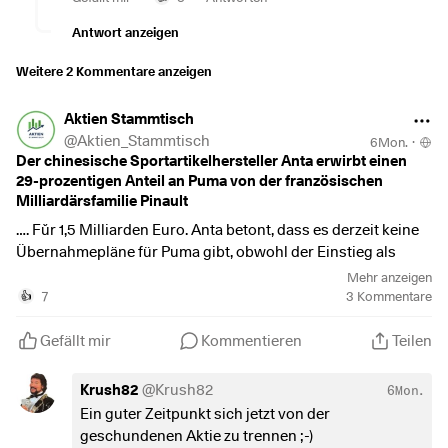
techmarkt haben.
$HTZ
(
+6,95 %
)
$PUM
(
+0,17 %
)
Antwort anzeigen
$AIXA
(
+3,26 %
)
Weitere 2 Kommentare anzeigen
$RUN
(
+7,17 %
)
$INTU
(
+0,97 %
)
Aktien Stammtisch
$WULF
(
-3,23 %
)
@
Aktien_Stammtisch
$MNST
(
-3,43 %
)
6Mon.
·
Der chinesische Sportartikelhersteller Anta erwirbt einen
$SQ
(
-0,8 %
)
29-prozentigen Anteil an Puma von der französischen
$ADSK
(
+2,19 %
)
Milliardärsfamilie Pinault
$MP
(
+6,09 %
)
…. Fǔr 1,5 Milliarden Euro. Anta betont, dass es derzeit keine
$RKLB
(
+9,61 %
)
Übernahmepläne für Puma gibt, obwohl der Einstieg als
$SOUN
erster Schritt in diese Richtung spekuliert wird.
$SMR
Mehr anzeigen
7
3
Kommentare
$CRWV
(
+5,98 %
)
👍
$PUM
(
+0,17 %
)
$CPNG
(
-0,81 %
)
$DUOL
Gefällt mir
Kommentieren
Teilen
Krush82
@
Krush82
6Mon.
Ein guter Zeitpunkt sich jetzt von der
geschundenen Aktie zu trennen ;-)