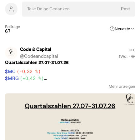
Post
Beiträge
Neueste
67
Code & Capital
@
Codeandcapital
1Wo.
·
Quartalszahlen 27.07-31.07.26
$MC
(
-0,32 %
)
$MBG
(
+0,42 %
)
$ULVR
(
-0,74 %
)
Mehr anzeigen
$PYPL
(
-1,11 %
)
$NBIS
(
-3,45 %
)
$SPGI
(
-0,17 %
)
$UPS
(
+0,98 %
)
$KO
(
+0,05 %
)
$GLW
(
+5,41 %
)
$BA
(
+0,7 %
)