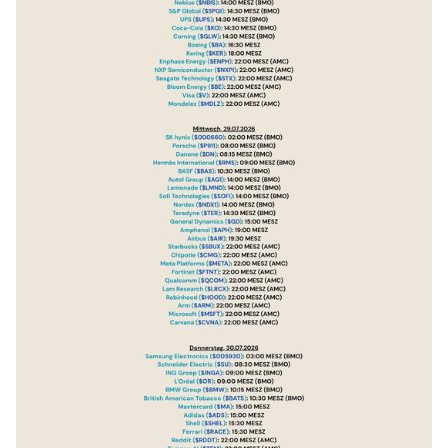
$KER
(
-0,22 %
)
$ENPH
(
+5,44 %
)
$NXPI
(
+2,95 %
)
$STX
(
-5,1 %
)
$BE
(
-5,89 %
)
$V
(
-1,98 %
)
$MDLZ
(
-0,66 %
)
$000660
$P911
(
+2,33 %
)
$BN
(
+0,26 %
)
$RMS
(
+1,31 %
)
$BAS
(
+0,77 %
)
$AG1
(
+2,54 %
)
$LMND
(
+1,62 %
)
$SOFI
(
+1,27 %
)
$NDX1
(
-1,66 %
)
$TER
(
-1,51 %
)
$GD
(
+1,25 %
)
$APH
(
-0,99 %
)
$AIR
(
+0,72 %
)
$SBUX
(
+0,22 %
)