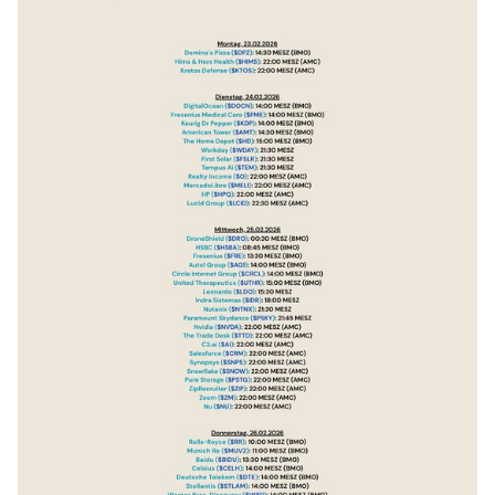
$AMT
(
+0,98 %
)
$HD
(
+1,22 %
)
$WDAY
(
+3,43 %
)
$FSLR
(
+1,88 %
)
$TEM
(
+12,4 %
)
$O
(
-0,18 %
)
$MELI
(
-0,66 %
)
$HPQ
(
+6,27 %
)
$LCID
(
+0,83 %
)
$DRO
(
+2,04 %
)
$HSBA
(
+1,4 %
)
$FRE
(
+0,48 %
)
$AG1
(
+2,54 %
)
$CRCL
(
+5,13 %
)
$UTHR
(
+0,71 %
)
$LDO
(
-1,18 %
)
$IDR
(
+3,25 %
)
$NTNX
(
+3,7 %
)
$PARA
(
+1,78 %
)
$NVDA
(
+1,81 %
)
$TTD
(
-0,17 %
)