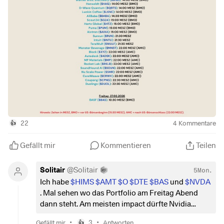
$AI
(
+3,85 %
)
$CRM
(
+1,87 %
)
$SNPS
(
+1,56 %
)
$SNOW
(
+3,05 %
)
$PSTG
(
+2,87 %
)
$ZIP
(
+9,61 %
)
$ZM
(
+2,4 %
)
$NU
(
-2,05 %
)
$RR.
(
-0,45 %
)
$MUV2
(
-1,61 %
)
$BIDU
(
-0,05 %
)
22
4
Kommentare
👍
$CELH
$DTE
(
-0,51 %
)
Gefällt mir
Kommentieren
Teilen
$STLAM
(
-1,33 %
)
$WBD
(
+1,58 %
)
Solitair
@
Solitair
5Mon.
$HAG
(
+0,79 %
)
Ich habe
$HIMS
$AMT
$O
$DTE
$BAS
und
$NVDA
$QBTS
(
+6,69 %
)
. Mal sehen wo das Portfolio am Freitag Abend
$LKNCY
(
-3,14 %
)
dann steht. Am meisten impact dürfte Nvidia
$BABA
(
+1 %
)
wegen der Auswirkungen für den kompletten
$G24
(
+3,37 %
)
•
•
Gefällt mir
3
Antworten
👍