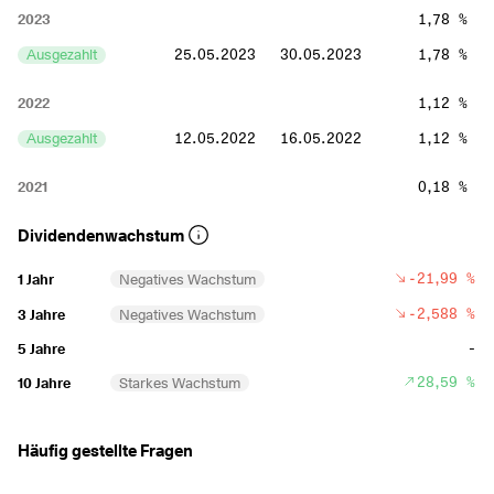
2023
1,78 %
Ausgezahlt
25.05.2023
30.05.2023
1,78 %
2022
1,12 %
Ausgezahlt
12.05.2022
16.05.2022
1,12 %
2021
0,18 %
Ausgezahlt
06.05.2021
10.05.2021
0,18 %
Dividendenwachstum
2019
0,64 %
-21,99 %
1 Jahr
Negatives Wachstum
Ausgezahlt
23.04.2019
25.04.2019
0,64 %
-2,588 %
3 Jahre
Negatives Wachstum
-
5 Jahre
2018
3,08 %
+
28,59 %
10 Jahre
Starkes Wachstum
Ausgezahlt
13.04.2018
17.04.2018
3,08 %
+
2017
0,25 %
Häufig gestellte Fragen
Ausgezahlt
13.04.2017
19.04.2017
0,25 %