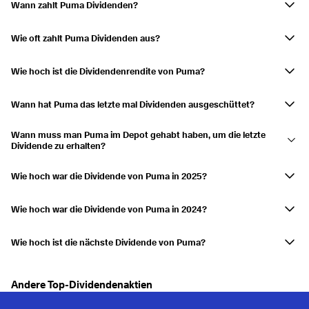
Wann zahlt Puma Dividenden?
2016
0,26 %
Puma zahlt im Mai Dividenden aus.
Wie oft zahlt Puma Dividenden aus?
Ausgezahlt
05.05.2016
06.05.2016
0,26 %
Jährlich
2015
0,27 %
Wie hoch ist die Dividendenrendite von Puma?
Die Dividendenrendite beträgt derzeit 0,00 %
Ausgezahlt
07.05.2015
07.05.2015
0,27 %
Wann hat Puma das letzte mal Dividenden ausgeschüttet?
Die letzte Ausschüttung erfolgte am 26.05.2025.
2014
0,24 %
Wann muss man Puma im Depot gehabt haben, um die letzte
Ausgezahlt
14.05.2014
14.05.2014
0,24 %
Dividende zu erhalten?
Hätte man Puma am 22.05.2025 im Depot gehabt, hätte man die
2013
0,21 %
Ausschüttung erhalten.
Wie hoch war die Dividende von Puma in 2025?
Puma schüttete eine Dividende von 0,695 $ in 2025 aus.
Ausgezahlt
08.05.2013
08.05.2013
0,21 %
Wie hoch war die Dividende von Puma in 2024?
Puma schüttete eine Dividende von 0,891 $ in 2024 aus.
2012
0,77 %
Wie hoch ist die nächste Dividende von Puma?
Ausgezahlt
25.04.2012
25.04.2012
0,77 %
Puma hat noch keine nächste Dividendenausschüttung angekündigt.
2011
0,86 %
Andere Top-Dividendenaktien
Ausgezahlt
15.04.2011
15.04.2011
0,86 %