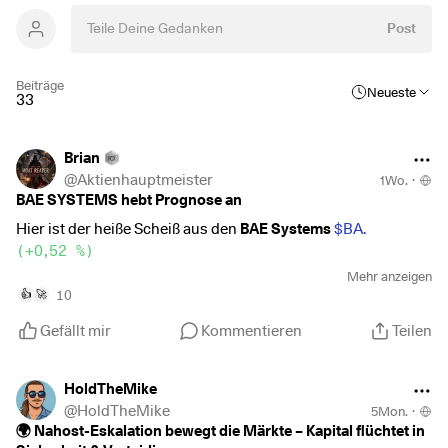
Post
Beiträge
Neueste
33
Brian
@
Aktienhauptmeister
1Wo.
·
BAE SYSTEMS hebt Prognose an
Hier ist der heiße Scheiß aus den
BAE Systems
$BA.
(
+0,52 %
)
(LSE: BA. / OTC: BAESY) H1 2026 Earnings
, frisch vom
Mehr anzeigen
britischen Rüstungsgiganten vorgelegt:
10
👍
🚀
Gefällt mir
Kommentieren
Teilen
🚀 Rekord-Auftragsberge & Volumen-Booster
BAE Systems profitiert weiterhin massiv vom globalen
Aufrüstungs-Superzyklus. Das 1. Halbjahr 2026 zeigt
HoldTheMike
eindrucksvoll, wie voll die Auftragsbücher im Defense-
@
HoldTheMike
5Mon.
·
Sektor wirklich sind:
🌍 Nahost-Eskalation bewegt die Märkte – Kapital flüchtet in