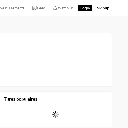
nvestissements
Feed
Watchlist
Login
Signup
Titres populaires