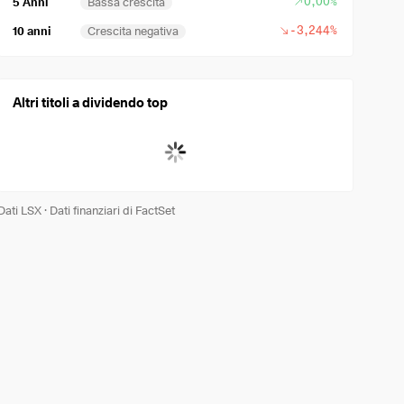
0,00%
5 Anni
Bassa crescita
-3,244%
10 anni
Crescita negativa
Altri titoli a dividendo top
Dati LSX
·
Dati finanziari di FactSet