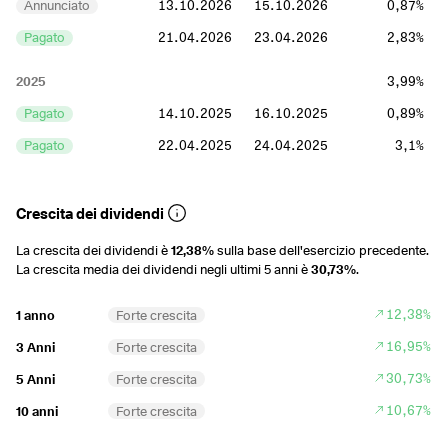
Annunciato
13.10.2026
15.10.2026
0,87%
Pagato
21.04.2026
23.04.2026
2,83%
2025
3,99%
Pagato
14.10.2025
16.10.2025
0,89%
Pagato
22.04.2025
24.04.2025
3,1%
2024
3,98%
Crescita dei dividendi
Pagato
15.10.2024
17.10.2024
0,97%
La crescita dei dividendi è
12,38%
sulla base dell'esercizio precedente.
Pagato
23.04.2024
25.04.2024
3,02%
La crescita media dei dividendi negli ultimi 5 anni è
30,73%
.
2023
3,68%
12,38%
1 anno
Forte crescita
Pagato
14.11.2023
16.11.2023
0,98%
16,95%
3 Anni
Forte crescita
Pagato
25.04.2023
27.04.2023
2,7%
30,73%
5 Anni
Forte crescita
2022
3,52%
10,67%
10 anni
Forte crescita
Pagato
15.11.2022
17.11.2022
1,05%