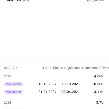
GRAFICO PER
Stato
Ex-date
Data di pagamento
Rendimento
Vari
2027
4,06%
Previsione
13.10.2027
15.10.2027
0,96%
Previsione
21.04.2027
23.04.2027
3,11%
2026
3,7%