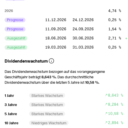
2026
4,74 %
Prognose
11.12.2026
24.12.2026
0,25 %
Prognose
11.09.2026
24.09.2026
1,54 %
Ausgezahlt
18.06.2026
30.06.2026
2,71 %
+
Ausgezahlt
19.03.2026
31.03.2026
0,25 %
2025
4,67 %
Dividendenwachstum
Ausgezahlt
11.12.2025
24.12.2025
0,23 %
Das Dividendenwachstum bezogen auf das vorangegangene
Geschäftsjahr beträgt
8,643 %
. Das durchschnittliche
Ausgezahlt
11.09.2025
24.09.2025
1,46 %
Dividendenwachstum über die letzten 5 Jahre ist
10,58 %
.
Ausgezahlt
12.06.2025
25.06.2025
2,64 %
8,643 %
1 Jahr
Starkes Wachstum
Ausgezahlt
13.03.2025
26.03.2025
0,34 %
8,284 %
3 Jahre
Starkes Wachstum
2024
5,62 %
10,58 %
5 Jahre
Starkes Wachstum
Ausgezahlt
12.12.2024
27.12.2024
0,34 %
2,894 %
10 Jahre
Niedriges Wachstum
Ausgezahlt
12.09.2024
25.09.2024
1,61 %