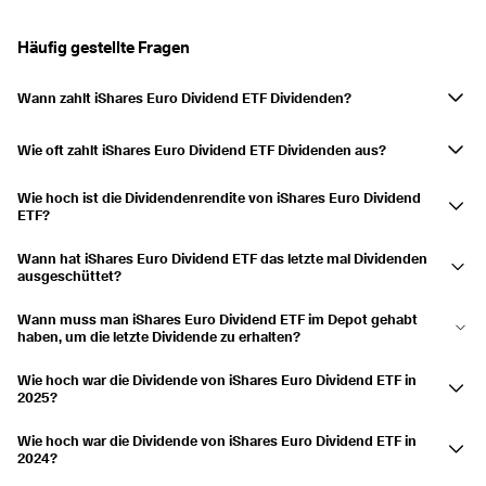
Ausgezahlt
13.06.2024
26.06.2024
3,35 %
Häufig gestellte Fragen
Ausgezahlt
14.03.2024
27.03.2024
0,32 %
Wann zahlt iShares Euro Dividend ETF Dividenden?
2023
5,78 %
iShares Euro Dividend ETF zahlt im März, Juni, September und
Ausgezahlt
14.12.2023
29.12.2023
0,3 %
Dezember Dividenden aus.
Wie oft zahlt iShares Euro Dividend ETF Dividenden aus?
Auf vierteljährlicher Basis.
Ausgezahlt
14.09.2023
27.09.2023
1,94 %
Wie hoch ist die Dividendenrendite von iShares Euro Dividend
ETF?
Ausgezahlt
15.06.2023
28.06.2023
3,05 %
Die Dividendenrendite beträgt derzeit 4,23 % und die Ausschüttungen
Ausgezahlt
16.03.2023
29.03.2023
0,49 %
Wann hat iShares Euro Dividend ETF das letzte mal Dividenden
sind in den letzten 3 Jahren um 8,28 % gestiegen.
ausgeschüttet?
Die letzte Ausschüttung erfolgte am 30.06.2026.
2022
5,37 %
Wann muss man iShares Euro Dividend ETF im Depot gehabt
Ausgezahlt
15.12.2022
30.12.2022
0,13 %
haben, um die letzte Dividende zu erhalten?
Hätte man iShares Euro Dividend ETF am 18.06.2026 im Depot gehabt,
Ausgezahlt
15.09.2022
28.09.2022
1,23 %
Wie hoch war die Dividende von iShares Euro Dividend ETF in
hätte man die Ausschüttung erhalten.
2025?
Ausgezahlt
16.06.2022
29.06.2022
3,67 %
iShares Euro Dividend ETF schüttete eine Dividende von 1,205 $ in 2025
Ausgezahlt
17.03.2022
30.03.2022
0,34 %
Wie hoch war die Dividende von iShares Euro Dividend ETF in
aus.
2024?
iShares Euro Dividend ETF schüttete eine Dividende von 1,109 $ in 2024