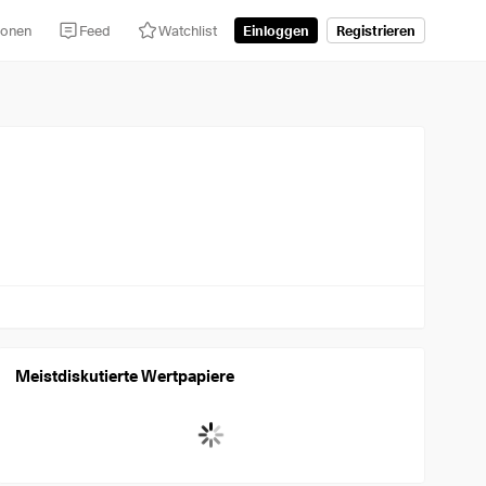
tionen
Feed
Watchlist
Einloggen
Registrieren
Meist­dis­ku­tierte Wertpapiere