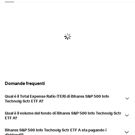
Domande frequenti
Qual è il Total Expense Ratio (TER) di iShares S&P 500 Info
Technolg Sctr ETF A?
Il Total Expense Ratio (TER) di iShares S&P 500 Info Technolg Sctr ETF
Qual è il volume del fondo di iShares S&P 500 Info Technolg Sctr
A è pari a 0,15%. Il TER rappresenta le commissioni annuali applicate
ETF A?
dal fornitore dell'ETF, che coprono i costi di gestione e le spese
iShares S&P 500 Info Technolg Sctr ETF A ha un volume del fondo di
operative. Un TER più basso può migliorare i rendimenti del vostro
iShares S&P 500 Info Technolg Sctr ETF A sta pagando i
19,41 Mld USD. Il volume del fondo indica il patrimonio totale in
dividendi?