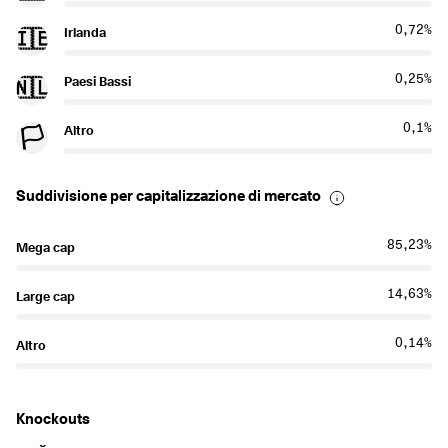
0,72%
Irlanda
🇮🇪
0,25%
Paesi Bassi
🇳🇱
0,1%
Altro
🏳️
Suddivisione per capitalizzazione di mercato
85,23%
Mega cap
14,63%
Large cap
0,14%
Altro
Knockouts
Long
Short