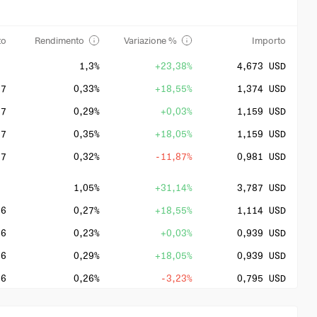
to
Rendimento
Variazione %
Importo
1,3%
+23,38%
4,673 USD
27
0,33%
+18,55%
1,374 USD
27
0,29%
+0,03%
1,159 USD
27
0,35%
+18,05%
1,159 USD
27
0,32%
-11,87%
0,981 USD
1,05%
+31,14%
3,787 USD
26
0,27%
+18,55%
1,114 USD
26
0,23%
+0,03%
0,939 USD
26
0,29%
+18,05%
0,939 USD
26
0,26%
-3,23%
0,795 USD
1,34%
+32,51%
2,888 USD