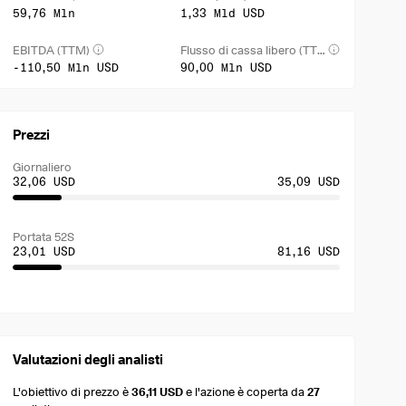
59,76 Mln
1,33 Mld USD
EBITDA (TTM)
Flusso di cassa libero (TTM)
-110,50 Mln USD
90,00 Mln USD
Prezzi
Giornaliero
32,06 USD
35,09 USD
Portata 52S
23,01 USD
81,16 USD
Valutazioni degli analisti
L'obiettivo di prezzo è
36,11 USD
e l'azione è coperta da
27