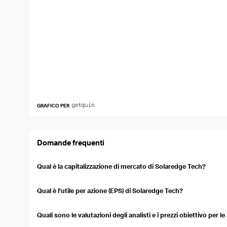
GRAFICO PER
Domande frequenti
Qual è la capitalizzazione di mercato di Solaredge Tech?
La capitalizzazione di mercato di Solaredge Tech è 2,06 Mld USD.
mercato di una società quotata in borsa. Si calcola moltiplicando i
Qual è l'utile per azione (EPS) di Solaredge Tech?
circolazione.
Solaredge Tech's Earnings Per Share (EPS) over the trailing tw
profitability on a per-share basis.
Quali sono le valutazioni degli analisti e i prezzi obiettivo per l