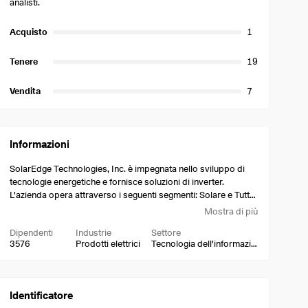
analisti.
Acquisto
1
Tenere
19
Vendita
7
Informazioni
SolarEdge Technologies, Inc. è impegnata nello sviluppo di
tecnologie energetiche e fornisce soluzioni di inverter.
L'azienda opera attraverso i seguenti segmenti: Solare e Tutti
gli altri. Il segmento Solar comprende la progettazione, lo
Mostra di più
sviluppo, la produzione e la vendita di soluzioni di inverter
Dipendenti
Industrie
Settore
progettate per massimizzare la produzione di energia. Il
3576
Prodotti elettrici
Tecnologia dell'informazione
segmento All Other comprende la progettazione, lo sviluppo,
la produzione e la vendita di prodotti UPS, prodotti per
l'accumulo di energia, prodotti per la mobilità elettronica e
macchine automatiche. I suoi prodotti e servizi comprendono
Identificatore
inverter fotovoltaici, ottimizzatori di potenza, monitoraggio