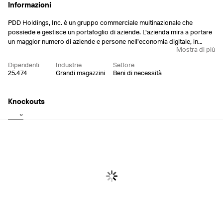
Informazioni
PDD Holdings, Inc. è un gruppo commerciale multinazionale che
possiede e gestisce un portafoglio di aziende. L'azienda mira a portare
un maggior numero di aziende e persone nell'economia digitale, in
Mostra di più
modo che le comunità locali e le piccole imprese possano beneficiare
di una maggiore produttività e di nuove opportunità. L'azienda ha
Dipendenti
Industrie
Settore
costruito una rete di capacità di approvvigionamento, logistica ed
25.474
Grandi magazzini
Beni di necessità
evasione che supporta le attività sottostanti. PDD Holdings è stata
fondata da Hua Lin Cai e Zheng Huang nel 2015 e ha sede a Dublino, in
Irlanda.
Knockouts
Long
Short