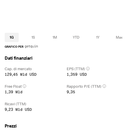
1G
1S
1M
YTD
1Y
Max
GRAFICO PER
Dati finanziari
Cap. di mercato
EPS (TTM)
129,45 Mld USD
1,359 USD
Free Float
Rapporto P/E (TTM)
1,39 Mld
9,35
Ricavi (TTM)
9,23 Mld USD
Prezzi