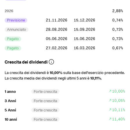
2026
2,88%
Previsione
21.11.2026
15.12.2026
0,74%
Annunciato
28.08.2026
15.09.2026
0,73%
Pagato
05.06.2026
15.06.2026
0,73%
Pagato
27.02.2026
16.03.2026
0,67%
2025
3,06%
Crescita dei dividendi
Pagato
21.11.2025
15.12.2025
0,68%
La crescita dei dividendi è
10,00%
sulla base dell'esercizio precedente.
La crescita media dei dividendi negli ultimi 5 anni è
10,11%
.
Pagato
28.08.2025
15.09.2025
0,77%
Pagato
02.06.2025
16.06.2025
0,8%
10,00%
1 anno
Forte crescita
Pagato
28.02.2025
17.03.2025
0,81%
10,05%
3 Anni
Forte crescita
10,11%
5 Anni
Forte crescita
2024
2,86%
11,40%
10 anni
Forte crescita
Pagato
22.11.2024
16.12.2024
0,67%
Pagato
30.08.2024
16.09.2024
0,64%