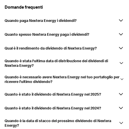
Domande frequenti
Pagato
03.06.2024
17.06.2024
0,64%
Pagato
26.02.2024
15.03.2024
0,91%
Quando paga Nextera Energy i dividendi?
Nextera EnergyI dividendi della società sono pagati in marzo, giugno,
2023
2,96%
settembre e dicembre.
Quanto spesso Nextera Energy paga i dividendi?
Pagato
22.11.2023
15.12.2023
0,88%
Su base trimestrale.
Qual è il rendimento da dividendo di Nextera Energy?
Pagato
29.08.2023
15.09.2023
0,74%
Il rendimento da dividendo è attualmente 2,80% e i dividendi sono
Pagato
26.05.2023
15.06.2023
0,68%
Quando è stata l'ultima data di distribuzione dei dividendi di
cresciuti del 10,05% negli ultimi 3 anni.
Nextera Energy?
Pagato
27.02.2023
15.03.2023
0,65%
L'ultimo pagamento è stato effettuato il 15.06.2026.
Quando è necessario avere Nextera Energy nel tuo portafoglio per
2022
2,06%
ricevere l'ultimo dividendo?
Se hai Nextera Energy nel tuo conto titoli il 05.06.2026, riceverai la
Pagato
23.11.2022
15.12.2022
0,5%
distribuzione.
Quanto è stato il dividendo di Nextera Energy nel 2025?
Pagato
29.08.2022
15.09.2022
0,49%
Nextera Energy ha distribuito un dividendo di 2,266 USD in 2025.
Pagato
27.05.2022
15.06.2022
0,55%
Quanto è stato il dividendo di Nextera Energy nel 2024?
Nextera Energy ha distribuito un dividendo di 2,06 USD in 2024.
Pagato
28.02.2022
15.03.2022
0,52%
Quando è la data di stacco del prossimo dividendo di Nextera
Energy?