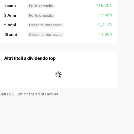
15,20%
1 anno
Forte crescita
7,46%
3 Anni
Forte crescita
4,411%
5 Anni
Crescita moderata
4,86%
10 anni
Crescita moderata
Altri titoli a dividendo top
Dati LSX
·
Dati finanziari di FactSet