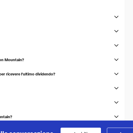
25
0,81%
0%
0,785 USD
25
0,77%
0%
0,785 USD
le, luglio e ottobre.
25
0,91%
+9,79%
0,785 USD
25
0,64%
0%
0,715 USD
3,2%
+6,37%
2,665 USD
cresciuti del 7,46% negli ultimi 3 anni.
24
0,61%
+10%
0,715 USD
Iron Mountain?
24
0,73%
0%
0,65 USD
er ricevere l'ultimo dividendo?
24
0,81%
0%
0,65 USD
 distribuzione.
24
1,04%
0%
0,65 USD
4,6%
+1,27%
2,506 USD
23
1,11%
+5,09%
0,65 USD
untain?
23
1,18%
0%
0,619 USD
istrato nel conto titoli al 15.09.2026.
23
1,18%
0%
0,619 USD