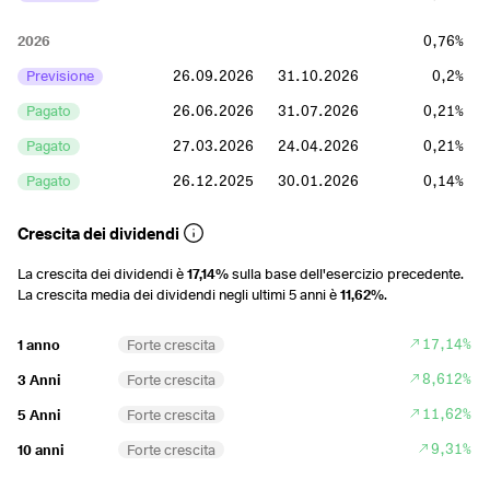
2026
0,76%
Previsione
26.09.2026
31.10.2026
0,2%
Pagato
26.06.2026
31.07.2026
0,21%
Pagato
27.03.2026
24.04.2026
0,21%
Pagato
26.12.2025
30.01.2026
0,14%
2025
0,6%
Crescita dei dividendi
Pagato
26.09.2025
31.10.2025
0,18%
La crescita dei dividendi è
17,14%
sulla base dell'esercizio precedente.
La crescita media dei dividendi negli ultimi 5 anni è
11,62%
.
Pagato
27.06.2025
25.07.2025
0,16%
Pagato
28.03.2025
25.04.2025
0,15%
17,14%
1 anno
Forte crescita
Pagato
27.12.2024
31.01.2025
0,12%
8,612%
3 Anni
Forte crescita
11,62%
5 Anni
Forte crescita
2024
0,42%
9,31%
10 anni
Forte crescita
Pagato
27.09.2024
25.10.2024
0,1%
Pagato
28.06.2024
26.07.2024
0,11%