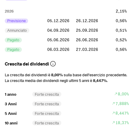
2026
2,15%
Previsione
05.12.2026
26.12.2026
0,56%
Annunciato
04.09.2026
25.09.2026
0,51%
Pagato
05.06.2026
26.06.2026
0,52%
Pagato
06.03.2026
27.03.2026
0,56%
2025
2,29%
Crescita dei dividendi
Pagato
05.12.2025
26.12.2025
0,52%
La crescita dei dividendi è
8,00%
sulla base dell'esercizio precedente.
La crescita media dei dividendi negli ultimi 5 anni è
8,447%
.
Pagato
05.09.2025
26.09.2025
0,55%
Pagato
06.06.2025
27.06.2025
0,59%
8,00%
1 anno
Forte crescita
Pagato
07.03.2025
28.03.2025
0,63%
7,888%
3 Anni
Forte crescita
8,447%
5 Anni
Forte crescita
2024
2,53%
18,37%
10 anni
Forte crescita
Pagato
06.12.2024
27.12.2024
0,56%
Pagato
06.09.2024
27.09.2024
0,67%