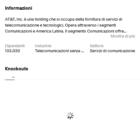
Informazioni
AT&T, Inc. è una holding che si occupa della fornitura di servizi di
telecomunicazione e tecnologici. Opera attraverso i segmenti
Comunicazioni e America Latina. Il segmento Comunicazioni offre
Mostra di più
servizi di telecomunicazione wireless, via cavo e a banda larga ad
aziende e consumatori negli Stati Uniti e a livello globale. Il segmento
Dipendenti
Industrie
Settore
America Latina fornisce servizi e apparecchiature wireless in Messico.
133.030
Telecomunicazioni senza fili
Servizi di comunicazione
La società è stata fondata nel 1983 e ha sede a Dallas, TX.
Knockouts
Long
Short