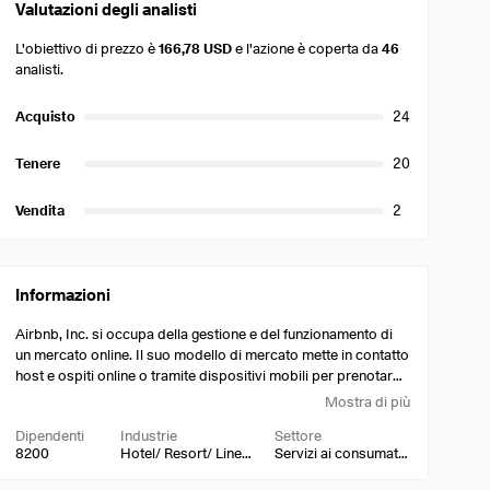
Valutazioni degli analisti
L'obiettivo di prezzo è
166,78 USD
e l'azione è coperta da
46
analisti.
Acquisto
24
Tenere
20
Vendita
2
Informazioni
Airbnb, Inc. si occupa della gestione e del funzionamento di
un mercato online. Il suo modello di mercato mette in contatto
host e ospiti online o tramite dispositivi mobili per prenotare
spazi. L'azienda è stata fondata da Brian Chesky, Nathan
Mostra di più
Blecharczyk e Joseph Gebbia nel 2007 e ha sede a San
Dipendenti
Industrie
Settore
Francisco, CA.
8200
Hotel/ Resort/ Linee di crociera
Servizi ai consumatori