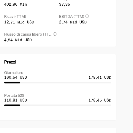
402,96 Mln
37,35
Ricavi (TTM)
EBITDA (TTM)
12,71 Mld USD
2,74 Mld USD
Flusso di cassa libero (TTM)
4,54 Mld USD
Prezzi
Giornaliero
160,54 USD
178,41 USD
Portata 52S
110,81 USD
178,45 USD