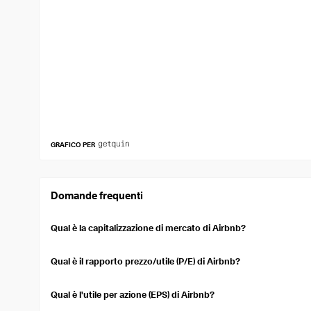
GRAFICO PER
Domande frequenti
Qual è la capitalizzazione di mercato di Airbnb?
La capitalizzazione di mercato di Airbnb è 89,15 Mld USD. La capi
una società quotata in borsa. Si calcola moltiplicando il prezzo co
Qual è il rapporto prezzo/utile (P/E) di Airbnb?
Il rapporto prezzo/utili (P/E) (TTM) per Airbnb è 37,35. Questo rap
sottovalutato rispetto ai suoi utili.
Qual è l'utile per azione (EPS) di Airbnb?