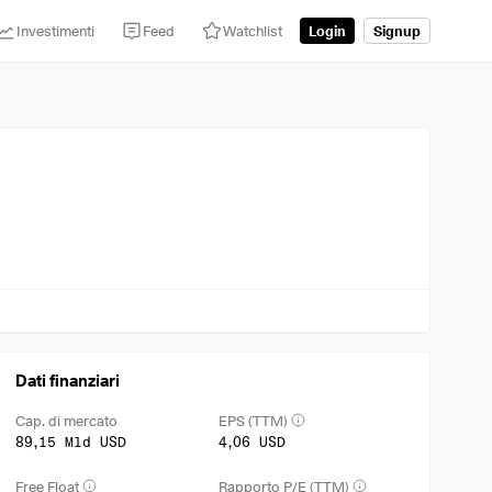
Investimenti
Feed
Watchlist
Login
Signup
Dati finanziari
Cap. di mercato
EPS (TTM)
89,15 Mld USD
4,06 USD
Free Float
Rapporto P/E (TTM)