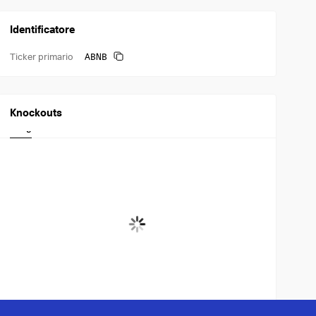
Identificatore
ABNB
Ticker primario
Knockouts
Long
Short