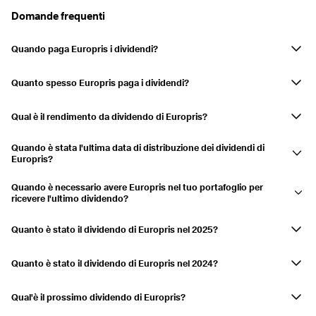
Domande frequenti
2019
7,15%
Pagato
24.05.2019
04.06.2019
7,15%
Quando paga Europris i dividendi?
EuroprisI dividendi della società sono pagati in maggio.
2018
6,37%
Quanto spesso Europris paga i dividendi?
Pagato
24.05.2018
01.06.2018
6,37%
Annualmente
Qual è il rendimento da dividendo di Europris?
2017
5,23%
Il rendimento da dividendo è attualmente 4,58% e le distribuzioni sono
Quando è stata l'ultima data di distribuzione dei dividendi di
Pagato
24.05.2017
02.06.2017
5,23%
diminuite di 7,34% negli ultimi 3 anni.
Europris?
L'ultimo pagamento è stato effettuato il 11.05.2026.
Quando è necessario avere Europris nel tuo portafoglio per
ricevere l'ultimo dividendo?
Se hai Europris nel tuo conto titoli il 30.04.2026, riceverai la
distribuzione.
Quanto è stato il dividendo di Europris nel 2025?
Europris ha distribuito un dividendo di 0,341 USD in 2025.
Quanto è stato il dividendo di Europris nel 2024?
Europris ha distribuito un dividendo di 0,301 USD in 2024.
Qual'è il prossimo dividendo di Europris?
Europris non ha ancora annunciato il prossimo pagamento di