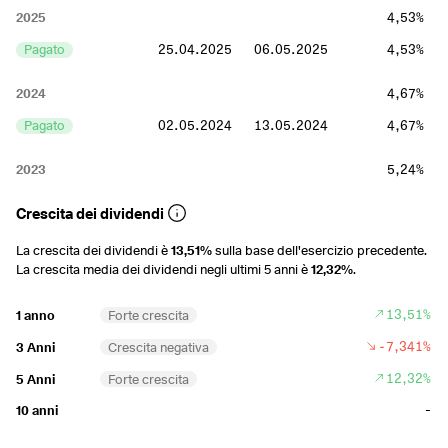
2025
4,53%
Pagato
25.04.2025
06.05.2025
4,53%
2024
4,67%
Pagato
02.05.2024
13.05.2024
4,67%
2023
5,24%
Pagato
21.04.2023
02.05.2023
5,24%
Crescita dei dividendi
2022
7,43%
La crescita dei dividendi è
13,51%
sulla base dell'esercizio precedente.
La crescita media dei dividendi negli ultimi 5 anni è
12,32%
.
Pagato
22.04.2022
29.04.2022
7,43%
13,51%
1 anno
Forte crescita
2021
4,98%
-7,341%
3 Anni
Crescita negativa
Pagato
06.05.2021
18.05.2021
4,98%
12,32%
5 Anni
Forte crescita
2020
5,16%
-
10 anni
Pagato
30.04.2020
08.05.2020
5,16%