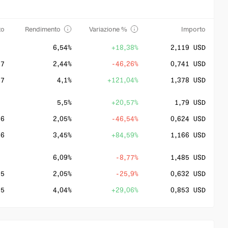
to
Rendimento
Variazione %
Importo
6,54%
+18,38%
2,119 USD
27
2,44%
-46,26%
0,741 USD
27
4,1%
+121,04%
1,378 USD
5,5%
+20,57%
1,79 USD
26
2,05%
-46,54%
0,624 USD
26
3,45%
+84,59%
1,166 USD
6,09%
-8,77%
1,485 USD
25
2,05%
-25,9%
0,632 USD
25
4,04%
+29,06%
0,853 USD
9,53%
+16,81%
1,627 USD