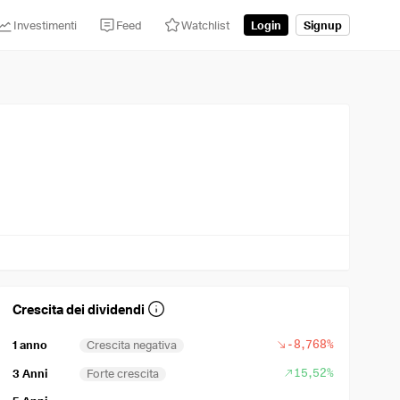
Investimenti
Feed
Watchlist
Login
Signup
Crescita dei dividendi
-8,768%
1 anno
Crescita negativa
15,52%
3 Anni
Forte crescita