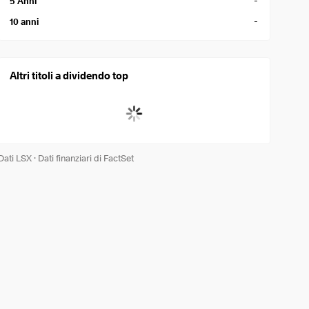
-
5 Anni
-
10 anni
Altri titoli a dividendo top
Dati LSX
·
Dati finanziari di FactSet