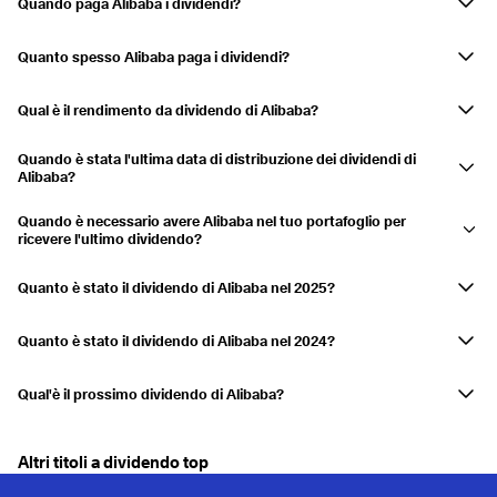
Quando paga Alibaba i dividendi?
AlibabaI dividendi della società sono pagati in luglio.
Quanto spesso Alibaba paga i dividendi?
Annualmente
Qual è il rendimento da dividendo di Alibaba?
Il rendimento da dividendo è attualmente 0,82%
Quando è stata l'ultima data di distribuzione dei dividendi di
Alibaba?
L'ultimo pagamento è stato effettuato il 06.07.2026.
Quando è necessario avere Alibaba nel tuo portafoglio per
ricevere l'ultimo dividendo?
Se hai Alibaba nel tuo conto titoli il 10.06.2026, riceverai la
distribuzione.
Quanto è stato il dividendo di Alibaba nel 2025?
Alibaba ha distribuito un dividendo di 0,25 USD in 2025.
Quanto è stato il dividendo di Alibaba nel 2024?
Alibaba ha distribuito un dividendo di 0,333 USD in 2024.
Qual'è il prossimo dividendo di Alibaba?
Alibaba non ha ancora annunciato il prossimo pagamento di dividendi.
Altri titoli a dividendo top