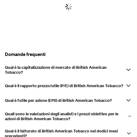
Domande frequenti
Qual è la capitalizzazione di mercato di British American
Tobacco?
La capitalizzazione di mercato di British American Tobacco è
128,63 Mld USD. La capitalizzazione di mercato è una misura del valore
Qual è il rapporto prezzo/utile (P/E) di British American Tobacco?
totale di mercato di una società quotata in borsa. Si calcola
Il rapporto prezzo/utili (P/E) (TTM) per British American Tobacco è
moltiplicando il prezzo corrente delle azioni per il numero totale di
15,12. Questo rapporto aiuta gli investitori a valutare se un titolo è
Qual è l'utile per azione (EPS) di British American Tobacco?
azioni in circolazione.
sopravvalutato o sottovalutato rispetto ai suoi utili.
British American Tobacco's Earnings Per Share (EPS) over the trailing
Quali sono le valutazioni degli analisti e i prezzi obiettivo per le
twelve months (TTM) is 3,945 USD. EPS indicates the company's
azioni di British American Tobacco?
profitability on a per-share basis.
Currently, 14 analysts cover British American Tobacco's stock, with a
Qual è il fatturato di British American Tobacco nei dodici mesi
consensus target price of 69,25 USD. Analyst ratings provide insights
precedenti?