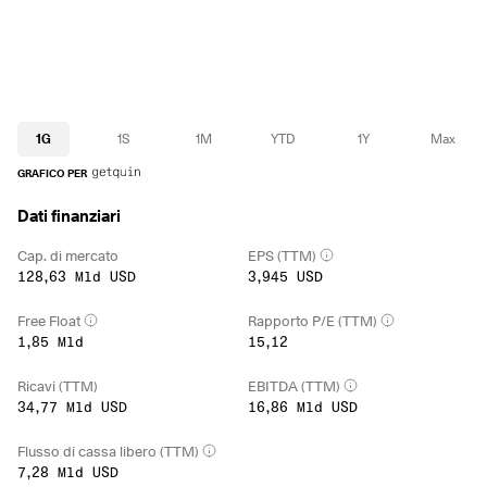
1G
1S
1M
YTD
1Y
Max
GRAFICO PER
Dati finanziari
Cap. di mercato
EPS (TTM)
128,63 Mld USD
3,945 USD
Free Float
Rapporto P/E (TTM)
1,85 Mld
15,12
Ricavi (TTM)
EBITDA (TTM)
34,77 Mld USD
16,86 Mld USD
Flusso di cassa libero (TTM)
7,28 Mld USD