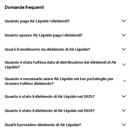
Domande frequenti
2019
2,32%
Pagato
20.05.2019
22.05.2019
2,32%
Quando paga Air Liquide i dividendi?
Air LiquideI dividendi della società sono pagati in maggio.
2018
2,42%
Quanto spesso Air Liquide paga i dividendi?
Pagato
28.05.2018
30.05.2018
2,42%
Annualmente
Qual è il rendimento da dividendo di Air Liquide?
2017
2,33%
Il rendimento da dividendo è attualmente 1,95% e i dividendi sono
Pagato
15.05.2017
17.05.2017
2,33%
Quando è stata l'ultima data di distribuzione dei dividendi di Air
cresciuti del 14,19% negli ultimi 3 anni.
Liquide?
L'ultimo pagamento è stato effettuato il 20.05.2026.
2016
2,74%
Quando è necessario avere Air Liquide nel tuo portafoglio per
ricevere l'ultimo dividendo?
Pagato
23.05.2016
25.05.2016
2,74%
Se hai Air Liquide nel tuo conto titoli il 18.05.2026, riceverai la
distribuzione.
Quanto è stato il dividendo di Air Liquide nel 2025?
2015
2,23%
Air Liquide ha distribuito un dividendo di 3,397 USD in 2025.
Pagato
18.05.2015
20.05.2015
2,23%
Quanto è stato il dividendo di Air Liquide nel 2024?
Air Liquide ha distribuito un dividendo di 2,863 USD in 2024.
2014
2,7%
Qual'è il prossimo dividendo di Air Liquide?
Pagato
16.05.2014
21.05.2014
2,7%
Air Liquide non ha ancora annunciato il prossimo pagamento di