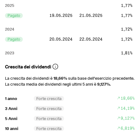
2025
1,77%
Pagato
19.05.2025
21.05.2025
1,77%
2024
1,72%
Pagato
20.05.2024
22.05.2024
1,72%
2023
1,81%
Pagato
15.05.2023
17.05.2023
1,81%
Crescita dei dividendi
2022
1,82%
La crescita dei dividendi è
18,66%
sulla base dell'esercizio precedente.
La crescita media dei dividendi negli ultimi 5 anni è
9,127%
.
Pagato
16.05.2022
18.05.2022
1,82%
18,66%
1 anno
Forte crescita
2021
1,95%
14,19%
3 Anni
Forte crescita
Pagato
17.05.2021
19.05.2021
1,95%
9,127%
5 Anni
Forte crescita
2020
2,31%
6,819%
10 anni
Forte crescita
Pagato
11.05.2020
13.05.2020
2,31%