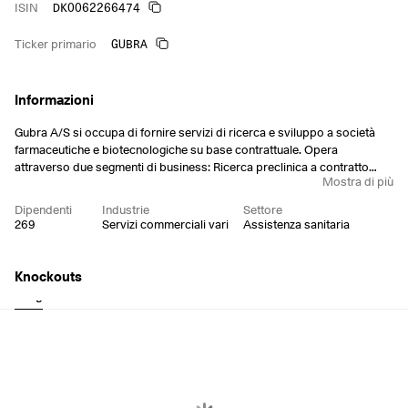
DK0062266474
ISIN
GUBRA
Ticker primario
Informazioni
Gubra A/S si occupa di fornire servizi di ricerca e sviluppo a società
farmaceutiche e biotecnologiche su base contrattuale. Opera
attraverso due segmenti di business: Ricerca preclinica a contratto
Mostra di più
(CRO), Scoperta e partnership (D e P) e Gubra Green. Il segmento CRO
si riferisce ai servizi di ricerca e sviluppo preclinico a contratto
Dipendenti
Industrie
Settore
nell'ambito delle malattie metaboliche e fibrotiche. Il segmento D e P
269
Servizi commerciali vari
Assistenza sanitaria
comprende la strategia di portafoglio sotto forma di pagamenti
anticipati, pagamenti per la ricerca, pagamenti di milestone e royalties.
Il segmento Gubra Green riguarda gli investimenti in attività di targeting.
Knockouts
La società è stata fondata da Jacob Jelsing e Niels Vrang nel 2008 e ha
Long
Short
sede a Hørsholm, in Danimarca.