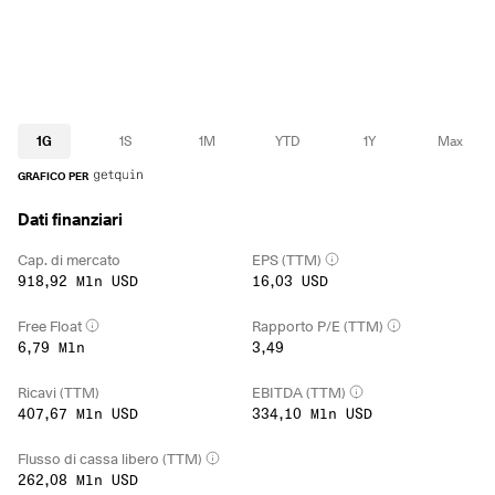
1G
1S
1M
YTD
1Y
Max
GRAFICO PER
Dati finanziari
Cap. di mercato
EPS (TTM)
918,92 Mln USD
16,03 USD
Free Float
Rapporto P/E (TTM)
6,79 Mln
3,49
Ricavi (TTM)
EBITDA (TTM)
407,67 Mln USD
334,10 Mln USD
Flusso di cassa libero (TTM)
262,08 Mln USD