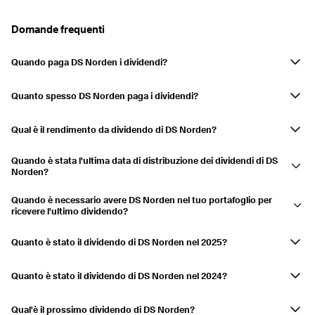
Pagato
26.04.2024
30.04.2024
0,72%
Domande frequenti
Pagato
13.03.2024
15.03.2024
3,38%
Quando paga DS Norden i dividendi?
2023
15,85%
DS NordenI dividendi della società sono pagati in marzo, maggio,
agosto e novembre.
Quanto spesso DS Norden paga i dividendi?
Pagato
03.11.2023
07.11.2023
2,61%
Su base trimestrale.
Pagato
11.08.2023
15.08.2023
3,1%
Qual è il rendimento da dividendo di DS Norden?
Pagato
04.05.2023
09.05.2023
3,68%
Il rendimento da dividendo è attualmente 2,50% e le distribuzioni sono
Quando è stata l'ultima data di distribuzione dei dividendi di DS
diminuite di 51,67% negli ultimi 3 anni.
Pagato
10.03.2023
14.03.2023
6,45%
Norden?
L'ultimo pagamento è stato effettuato il 11.05.2026.
2022
23,44%
Quando è necessario avere DS Norden nel tuo portafoglio per
ricevere l'ultimo dividendo?
Pagato
07.11.2022
09.11.2022
8,36%
Se hai DS Norden nel tuo conto titoli il 07.05.2026, riceverai la
Pagato
19.08.2022
23.08.2022
7,87%
distribuzione.
Quanto è stato il dividendo di DS Norden nel 2025?
DS Norden ha distribuito un dividendo di 1,216 USD in 2025.
Pagato
25.03.2022
29.03.2022
7,2%
Quanto è stato il dividendo di DS Norden nel 2024?
DS Norden ha distribuito un dividendo di 2,334 USD in 2024.
2021
6,16%
Qual'è il prossimo dividendo di DS Norden?