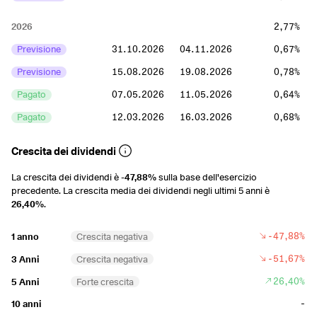
2026
2,77%
Previsione
31.10.2026
04.11.2026
0,67%
Previsione
15.08.2026
19.08.2026
0,78%
Pagato
07.05.2026
11.05.2026
0,64%
Pagato
12.03.2026
16.03.2026
0,68%
2025
3,83%
Crescita dei dividendi
Pagato
31.10.2025
04.11.2025
0,76%
La crescita dei dividendi è
-47,88%
sulla base dell'esercizio
precedente. La crescita media dei dividendi negli ultimi 5 anni è
Pagato
15.08.2025
19.08.2025
0,88%
26,40%
.
Pagato
02.05.2025
06.05.2025
1,11%
-47,88%
1 anno
Crescita negativa
Pagato
13.03.2025
17.03.2025
1,08%
-51,67%
3 Anni
Crescita negativa
2024
5,68%
26,40%
5 Anni
Forte crescita
Pagato
01.11.2024
05.11.2024
0,85%
-
10 anni
Pagato
09.08.2024
13.08.2024
0,73%