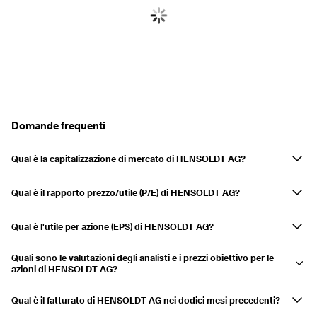
Domande frequenti
Qual è la capitalizzazione di mercato di HENSOLDT AG?
La capitalizzazione di mercato di HENSOLDT AG è 12,21 Mld USD. La
capitalizzazione di mercato è una misura del valore totale di mercato di
Qual è il rapporto prezzo/utile (P/E) di HENSOLDT AG?
una società quotata in borsa. Si calcola moltiplicando il prezzo
Il rapporto prezzo/utili (P/E) (TTM) per HENSOLDT AG è 88,01. Questo
corrente delle azioni per il numero totale di azioni in circolazione.
rapporto aiuta gli investitori a valutare se un titolo è sopravvalutato o
Qual è l'utile per azione (EPS) di HENSOLDT AG?
sottovalutato rispetto ai suoi utili.
HENSOLDT AG's Earnings Per Share (EPS) over the trailing twelve
Quali sono le valutazioni degli analisti e i prezzi obiettivo per le
months (TTM) is 1,201 USD. EPS indicates the company's profitability
azioni di HENSOLDT AG?
on a per-share basis.
Currently, 16 analysts cover HENSOLDT AG's stock, with a consensus
target price of 104,94 USD. Analyst ratings provide insights into the
Qual è il fatturato di HENSOLDT AG nei dodici mesi precedenti?