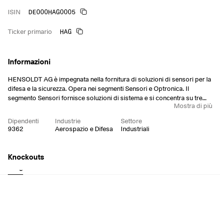
DE000HAG0005
ISIN
HAG
Ticker primario
Informazioni
HENSOLDT AG è impegnata nella fornitura di soluzioni di sensori per la
difesa e la sicurezza. Opera nei segmenti Sensori e Optronica. Il
segmento Sensori fornisce soluzioni di sistema e si concentra su tre
Mostra di più
divisioni: radar e soluzioni navali, soluzioni per il dominio dello spettro
e soluzioni aeree, servizi e soluzioni aerospaziali. Il segmento
Dipendenti
Industrie
Settore
Optronica comprende la divisione optronica e soluzioni terrestri,
9362
Aerospazio e Difesa
Industriali
l'optronica e l'ottica e gli strumenti di precisione per applicazioni
militari, di sicurezza e civili, utilizzabili a terra, in acqua e in aria.
L'azienda, fondata nel 1892, ha sede a Taufkirchen, in Germania.
Knockouts
Long
Short