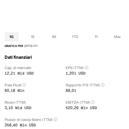
1G
1S
1M
YTD
1Y
Max
GRAFICO PER
Dati finanziari
Cap. di mercato
EPS (TTM)
12,21 Mld USD
1,201 USD
Free Float
Rapporto P/E (TTM)
60,18 Mln
88,01
Ricavi (TTM)
EBITDA (TTM)
3,10 Mld USD
520,26 Mln USD
Flusso di cassa libero (TTM)
358,40 Mln USD