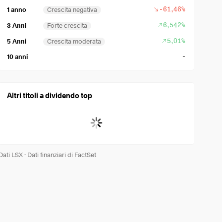
-61,46%
1 anno
Crescita negativa
6,542%
3 Anni
Forte crescita
5,01%
5 Anni
Crescita moderata
-
10 anni
Altri titoli a dividendo top
Dati LSX
·
Dati finanziari di FactSet