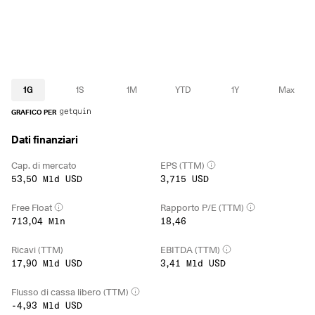
1G
1S
1M
YTD
1Y
Max
GRAFICO PER
Dati finanziari
Cap. di mercato
EPS (TTM)
53,50 Mld USD
3,715 USD
Free Float
Rapporto P/E (TTM)
713,04 Mln
18,46
Ricavi (TTM)
EBITDA (TTM)
17,90 Mld USD
3,41 Mld USD
Flusso di cassa libero (TTM)
-4,93 Mld USD