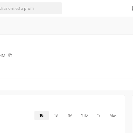
RHM
1G
1S
1M
YTD
1Y
Max