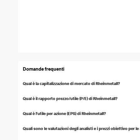
Domande frequenti
Qual è la capitalizzazione di mercato di Rheinmetall?
La capitalizzazione di mercato di Rheinmetall è 62,00 Mld USD. La
mercato di una società quotata in borsa. Si calcola moltiplicando i
Qual è il rapporto prezzo/utile (P/E) di Rheinmetall?
circolazione.
Il rapporto prezzo/utili (P/E) (TTM) per Rheinmetall è 74,02. Quest
sopravvalutato o sottovalutato rispetto ai suoi utili.
Qual è l'utile per azione (EPS) di Rheinmetall?
Rheinmetall's Earnings Per Share (EPS) over the trailing twelve 
on a per-share basis.
Quali sono le valutazioni degli analisti e i prezzi obiettivo per l
Currently, 27 analysts cover Rheinmetall's stock, with a consensu