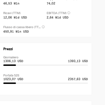
46,53 Mln
74,02
Ricavi (TTM)
EBITDA (TTM)
12,06 Mld USD
2,64 Mld USD
Flusso di cassa libero (TTM)
450,91 Mln USD
Prezzi
Giornaliero
1306,13 USD
1393,13 USD
Portata 52S
1023,07 USD
2357,63 USD