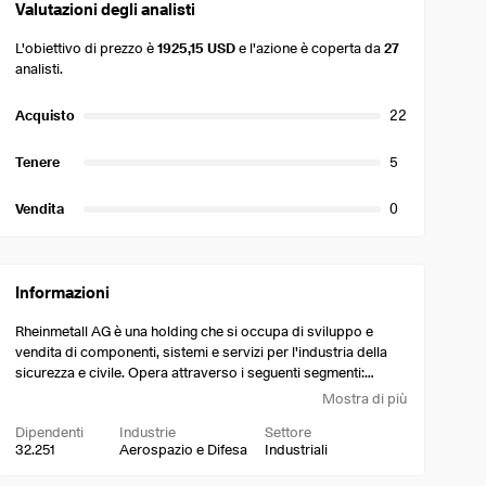
Valutazioni degli analisti
L'obiettivo di prezzo è
1925,15 USD
e l'azione è coperta da
27
analisti.
Acquisto
22
Tenere
5
Vendita
0
Informazioni
Rheinmetall AG è una holding che si occupa di sviluppo e
vendita di componenti, sistemi e servizi per l'industria della
sicurezza e civile. Opera attraverso i seguenti segmenti:
Sistemi per veicoli, Armi e munizioni, Soluzioni elettroniche,
Mostra di più
Sensori e attuatori, Materiali e commercio e Altri. Il segmento
Dipendenti
Industrie
Settore
Sistemi per veicoli offre una gamma diversificata di veicoli, tra
32.251
Aerospazio e Difesa
Industriali
cui veicoli da combattimento, di supporto, logistici e speciali.
Il segmento Armi e munizioni comprende prodotti e soluzioni