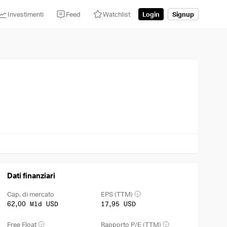
Investimenti
Feed
Watchlist
Login
Signup
Dati finanziari
Cap. di mercato
EPS (TTM)
62,00 Mld USD
17,95 USD
Free Float
Rapporto P/E (TTM)