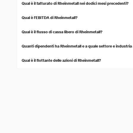
stock's expected performance.
Qual è il fatturato di Rheinmetall nei dodici mesi precedenti?
Nei dodici mesi precedenti, Rheinmetall ha registrato un fatturat
Qual è l'EBITDA di Rheinmetall?
L'utile prima degli interessi, delle imposte, del deprezzamento 
precedenti è pari a 2,64 Mld USD. L'EBITDA misura la performanc
Qual è il flusso di cassa libero di Rheinmetall?
Rheinmetall ha un flusso di cassa libero di 450,91 Mln USD. Il flu
contabilizzato i flussi di cassa in uscita per sostenere le operazioni
Quanti dipendenti ha Rheinmetall e a quale settore e industria
Rheinmetall impiega circa 32.251 persone. Opera nel settore Indust
Qual è il flottante delle azioni di Rheinmetall?
Il flottante di Rheinmetall è 46,53 Mln. Il flottante si riferisce al
azioni vincolate.