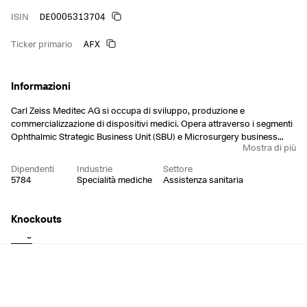
DE0005313704
ISIN
AFX
Ticker primario
Informazioni
Carl Zeiss Meditec AG si occupa di sviluppo, produzione e
commercializzazione di dispositivi medici. Opera attraverso i segmenti
Ophthalmic Strategic Business Unit (SBU) e Microsurgery business
Mostra di più
SBU. Il segmento Ophthalmic SBU comprende lenti intraoculari,
soluzioni di visualizzazione chirurgica e sistemi laser e diagnostici per
Dipendenti
Industrie
Settore
uso medico. Il segmento Microsurgery SBU offre microscopi chirurgici
5784
Specialità mediche
Assistenza sanitaria
e soluzioni di visualizzazione per la chirurgia neurologica, dell'orecchio,
del naso e della gola, nonché attività nel campo della radioterapia
intraoperatoria. L'azienda è stata fondata nel 2002 e ha sede a Jena, in
Knockouts
Germania.
Long
Short