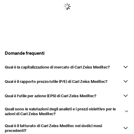
Domande frequenti
Qual è la capitalizzazione di mercato di Carl Zeiss Meditec?
La capitalizzazione di mercato di Carl Zeiss Meditec è 3,15 Mld USD. La
capitalizzazione di mercato è una misura del valore totale di mercato di
Qual è il rapporto prezzo/utile (P/E) di Carl Zeiss Meditec?
una società quotata in borsa. Si calcola moltiplicando il prezzo
Il rapporto prezzo/utili (P/E) (TTM) per Carl Zeiss Meditec è 28,76.
corrente delle azioni per il numero totale di azioni in circolazione.
Questo rapporto aiuta gli investitori a valutare se un titolo è
Qual è l'utile per azione (EPS) di Carl Zeiss Meditec?
sopravvalutato o sottovalutato rispetto ai suoi utili.
Carl Zeiss Meditec's Earnings Per Share (EPS) over the trailing twelve
Quali sono le valutazioni degli analisti e i prezzi obiettivo per le
months (TTM) is 1,251 USD. EPS indicates the company's profitability
azioni di Carl Zeiss Meditec?
on a per-share basis.
Currently, 15 analysts cover Carl Zeiss Meditec's stock, with a
Qual è il fatturato di Carl Zeiss Meditec nei dodici mesi
consensus target price of 33,30 USD. Analyst ratings provide insights
precedenti?