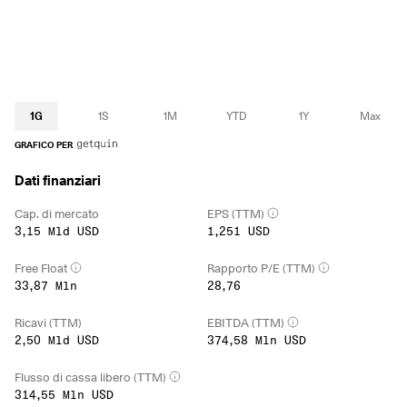
1G
1S
1M
YTD
1Y
Max
GRAFICO PER
Dati finanziari
Cap. di mercato
EPS (TTM)
3,15 Mld USD
1,251 USD
Free Float
Rapporto P/E (TTM)
33,87 Mln
28,76
Ricavi (TTM)
EBITDA (TTM)
2,50 Mld USD
374,58 Mln USD
Flusso di cassa libero (TTM)
314,55 Mln USD