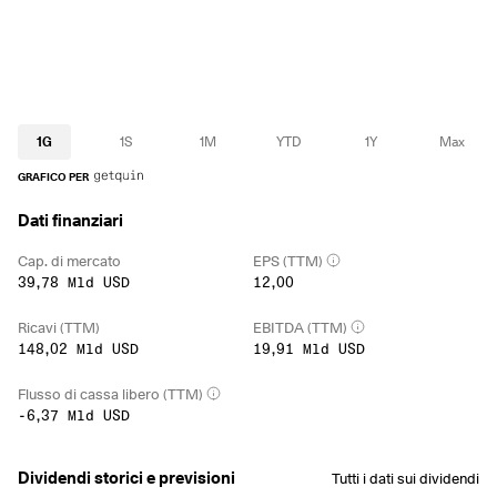
1G
1S
1M
YTD
1Y
Max
GRAFICO PER
Dati finanziari
Cap. di mercato
EPS (TTM)
39,78 Mld USD
12,00
Ricavi (TTM)
EBITDA (TTM)
148,02 Mld USD
19,91 Mld USD
Flusso di cassa libero (TTM)
-6,37 Mld USD
Dividendi storici e previsioni
Tutti i dati sui dividendi