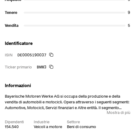
Tenere
9
Vendita
5
Identificatore
DE0005190037
ISIN
BMW3
Ticker primario
Informazioni
Bayerische Motoren Werke AG si occupa della produzione e della
vendita di automobili e motocicli. Opera attraverso i seguenti segmenti:
Automotive, Motocicli, Servizi finanziari e Altre entità. Il segmento
Mostra di più
Automotive sviluppa, produce, assembla e vende automobili e veicoli
fuoristrada con i seguenti marchi: BMW, MINI e Rolls-Royce, oltre a
Dipendenti
Industrie
Settore
ricambi e accessori. Il segmento delle motociclette si concentra sul
154.540
Veicoli a motore
Beni di consumo
segmento premium. Il segmento Servizi finanziari offre finanziamenti,