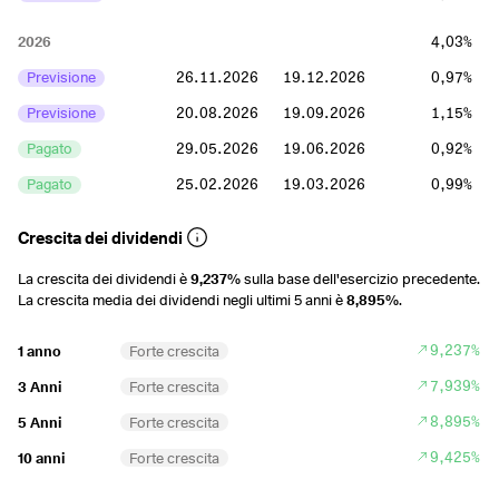
2026
4,03%
Previsione
26.11.2026
19.12.2026
0,97%
Previsione
20.08.2026
19.09.2026
1,15%
Pagato
29.05.2026
19.06.2026
0,92%
Pagato
25.02.2026
19.03.2026
0,99%
2025
3,96%
Crescita dei dividendi
Pagato
26.11.2025
19.12.2025
0,88%
La crescita dei dividendi è
9,237%
sulla base dell'esercizio precedente.
La crescita media dei dividendi negli ultimi 5 anni è
8,895%
.
Pagato
20.08.2025
19.09.2025
1,04%
Pagato
21.05.2025
19.06.2025
0,99%
9,237%
1 anno
Forte crescita
Pagato
05.03.2025
19.03.2025
1,04%
7,939%
3 Anni
Forte crescita
8,895%
5 Anni
Forte crescita
2024
4,34%
9,425%
10 anni
Forte crescita
Pagato
20.11.2024
19.12.2024
0,88%
Pagato
21.08.2024
19.09.2024
1,13%