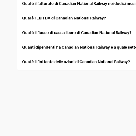
insights into the stock's expected performance.
Qual è il fatturato di Canadian National Railway nei dodici mes
Nei dodici mesi precedenti, Canadian National Railway ha registr
Qual è l'EBITDA di Canadian National Railway?
L'utile prima degli interessi, delle imposte, del deprezzamento 
mesi precedenti è pari a 6,13 Mld USD. L'EBITDA misura la perfo
Qual è il flusso di cassa libero di Canadian National Railway?
Canadian National Railway ha un flusso di cassa libero di 2,53 Ml
contabilizzato i flussi di cassa in uscita per sostenere le operazioni
Quanti dipendenti ha Canadian National Railway e a quale sett
Canadian National Railway impiega circa 23.839 persone. Opera nel
Qual è il flottante delle azioni di Canadian National Railway?
Il flottante di Canadian National Railway è 603,70 Mln. Il flottante
pubblica, escluse le azioni vincolate.