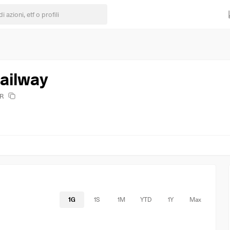
ailway
NR
1G
1S
1M
YTD
1Y
Max