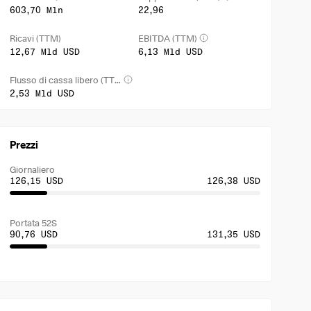
603,70 Mln
22,96
Ricavi (TTM)
EBITDA (TTM)
12,67 Mld USD
6,13 Mld USD
Flusso di cassa libero (TTM)
2,53 Mld USD
Prezzi
Giornaliero
126,15 USD
126,38 USD
Portata 52S
90,76 USD
131,35 USD