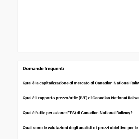
Domande frequenti
Qual è la capitalizzazione di mercato di Canadian National Rai
La capitalizzazione di mercato di Canadian National Railway è 7
totale di mercato di una società quotata in borsa. Si calcola molti
Qual è il rapporto prezzo/utile (P/E) di Canadian National Railw
in circolazione.
Il rapporto prezzo/utili (P/E) (TTM) per Canadian National Railway
sopravvalutato o sottovalutato rispetto ai suoi utili.
Qual è l'utile per azione (EPS) di Canadian National Railway?
Canadian National Railway's Earnings Per Share (EPS) over the t
company's profitability on a per-share basis.
Quali sono le valutazioni degli analisti e i prezzi obiettivo per 
Currently, 32 analysts cover Canadian National Railway's stock, 