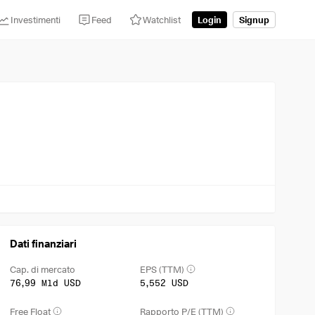
Investimenti
Feed
Watchlist
Login
Signup
Dati finanziari
Cap. di mercato
EPS (TTM)
76,99 Mld USD
5,552 USD
Free Float
Rapporto P/E (TTM)