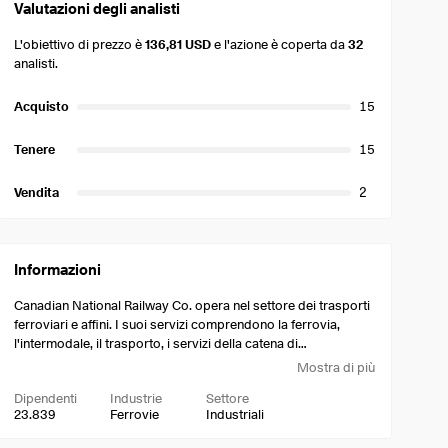
Valutazioni degli analisti
L'obiettivo di prezzo è
136,81 USD
e l'azione è coperta da
32
analisti.
Acquisto
15
Tenere
15
Vendita
2
Informazioni
Canadian National Railway Co. opera nel settore dei trasporti
ferroviari e affini. I suoi servizi comprendono la ferrovia,
l'intermodale, il trasporto, i servizi della catena di
approvvigionamento, lo sviluppo commerciale e le mappe e
Mostra di più
la rete. Offre i propri servizi nei settori automobilistico, del
Dipendenti
Industrie
Settore
carbone, dei fertilizzanti, dei prodotti alimentari e delle
23.839
Ferrovie
Industriali
bevande, dei prodotti forestali, dei carichi dimensionali, dei
cereali, dei metalli e dei minerali, del petrolio e dei prodotti