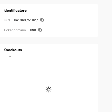
chimici. L'azienda è stata fondata il 6 giugno 1919 e ha sede a
Montreal, in Canada.
Identificatore
CA1363751027
ISIN
CNR
Ticker primario
Knockouts
Long
Short