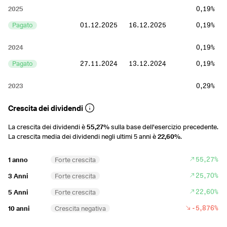
2025
0,19%
Pagato
01.12.2025
16.12.2025
0,19%
2024
0,19%
Pagato
27.11.2024
13.12.2024
0,19%
2023
0,29%
Pagato
29.11.2023
15.12.2023
0,29%
Crescita dei dividendi
2022
0,38%
La crescita dei dividendi è
55,27%
sulla base dell'esercizio precedente.
La crescita media dei dividendi negli ultimi 5 anni è
22,60%
.
Pagato
29.11.2022
15.12.2022
0,38%
55,27%
1 anno
Forte crescita
2021
0,28%
25,70%
3 Anni
Forte crescita
Pagato
29.11.2021
15.12.2021
0,28%
22,60%
5 Anni
Forte crescita
2020
0,63%
-5,876%
10 anni
Crescita negativa
Pagato
27.11.2020
15.12.2020
0,63%