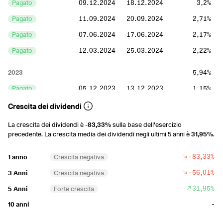
Pagato
09.12.2024
18.12.2024
3,2%
Pagato
11.09.2024
20.09.2024
2,71%
Pagato
07.06.2024
17.06.2024
2,17%
Pagato
12.03.2024
25.03.2024
2,22%
2023
5,94%
Pagato
05.12.2023
13.12.2023
1,15%
Pagato
08.09.2023
19.09.2023
1,43%
Crescita dei dividendi
Pagato
25.05.2023
06.06.2023
1,37%
La crescita dei dividendi è
-83,33%
sulla base dell'esercizio
precedente. La crescita media dei dividendi negli ultimi 5 anni è
31,95%
.
Pagato
27.02.2023
09.03.2023
1,98%
-83,33%
1 anno
Crescita negativa
2022
21,76%
-56,01%
3 Anni
Crescita negativa
Pagato
25.11.2022
05.12.2022
3,97%
31,95%
5 Anni
Forte crescita
Pagato
06.09.2022
14.09.2022
6,87%
-
10 anni
Pagato
31.05.2022
08.06.2022
3,39%
Pagato
02.03.2022
10.03.2022
7,53%