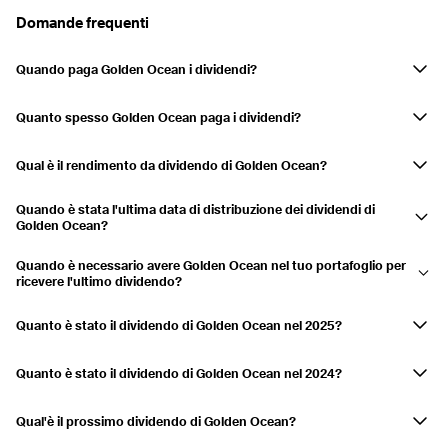
Domande frequenti
2021
16,88%
Quando paga Golden Ocean i dividendi?
Pagato
08.12.2021
16.12.2021
9,89%
Golden OceanI dividendi della società sono pagati in marzo e giugno.
Pagato
09.09.2021
20.09.2021
4,53%
Quanto spesso Golden Ocean paga i dividendi?
Pagato
02.06.2021
10.06.2021
2,46%
Ogni sei mesi.
Qual è il rendimento da dividendo di Golden Ocean?
2020
1,6%
Il rendimento da dividendo è attualmente 0,00%
Quando è stata l'ultima data di distribuzione dei dividendi di
Pagato
05.03.2020
19.03.2020
1,6%
Golden Ocean?
L'ultimo pagamento è stato effettuato il 17.06.2025.
2019
5,9%
Quando è necessario avere Golden Ocean nel tuo portafoglio per
ricevere l'ultimo dividendo?
Pagato
02.12.2019
18.12.2019
2,69%
Se hai Golden Ocean nel tuo conto titoli il 05.06.2025, riceverai la
Pagato
29.08.2019
12.09.2019
1,74%
distribuzione.
Quanto è stato il dividendo di Golden Ocean nel 2025?
Golden Ocean ha distribuito un dividendo di 0,20 in 2025.
Pagato
05.06.2019
20.06.2019
0,51%
Quanto è stato il dividendo di Golden Ocean nel 2024?
Pagato
06.03.2019
21.03.2019
0,96%
Golden Ocean ha distribuito un dividendo di 1,20 in 2024.
Qual'è il prossimo dividendo di Golden Ocean?
2018
7,48%
Golden Ocean non ha ancora annunciato il prossimo pagamento di