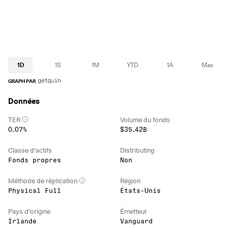
1D
1S
1M
YTD
1A
Max
GRAPH PAR
Données
TER
Volume du fonds
0.07%
$35.42B
Classe d'actifs
Distributing
Fonds propres
Non
Méthode de réplication
Région
Physical Full
États-Unis
Pays d'origine
Émetteur
Irlande
Vanguard