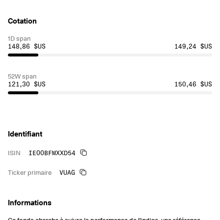
Cotation
1D span
148,86 $US
149,24 $US
52W span
121,30 $US
150,46 $US
Identifiant
IE00BFMXXD54
ISIN
VUAG
Ticker primaire
Informations