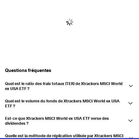
Questions fréquentes
Quel est le ratio des frais totaux (TER) de Xtrackers MSCI World
ex USA ETF ?
Le ratio des frais totaux (TER) de Xtrackers MSCI World ex USA ETF
Quel est le volume du fonds de Xtrackers MSCI World ex USA
est de 0,15 %. Le TFE représente les frais annuels facturés par le
ETF ?
fournisseur de l'ETF, couvrant les coûts de gestion et les dépenses
Xtrackers MSCI World ex USA ETF a un volume de fonds de
opérationnelles. Un TER inférieur peut améliorer le rendement de votre
Est-ce que Xtrackers MSCI World ex USA ETF verse des
7,46 Md $US. Le volume du fonds indique le total des actifs sous
dividendes ?
investissement au fil du temps.
gestion (AUM) et reflète la taille et la liquidité de l'ETF. Les volumes de
Xtrackers MSCI World ex USA ETF est un ETF de capitalisation. Il
fonds plus importants offrent généralement une meilleure liquidité et
Quelle est la méthode de réplication utilisée par Xtrackers MSCI
réinvestit les dividendes dans le fonds, augmentant ainsi la valeur de