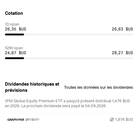
Cotation
1D span
26,35 $US
26,63 $US
52W span
24,87 $US
28,27 $US
Dividendes historiques et
Toutes les données sur les dividendes
prévisions
JPM Global Equity Premium ETF a jusqu'à présent distribué 1,476 $US
en 2026.
Le prochain dividende sera payé le 04.09.2026
1,974 $US
GRAPH PAR