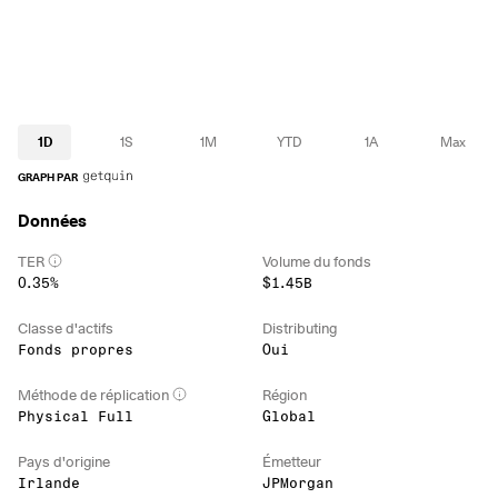
1D
1S
1M
YTD
1A
Max
GRAPH PAR
Données
TER
Volume du fonds
0.35%
$1.45B
Classe d'actifs
Distributing
Fonds propres
Oui
Méthode de réplication
Région
Physical Full
Global
Pays d'origine
Émetteur
Irlande
JPMorgan