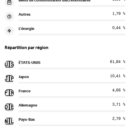
Biens de consommation discrétionnaires
1,79 %
Autres
0,44 %
L'énergie
Répartition par région
61,84 %
ÉTATS-UNIS
🇺🇸
10,41 %
Japon
🇯🇵
4,66 %
France
🇫🇷
3,71 %
Allemagne
🇩🇪
2,79 %
Pays-Bas
🇳🇱