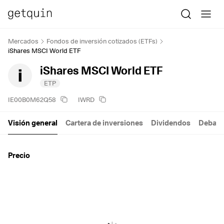
Mercados
Fondos de inversión cotizados (ETFs)
iShares MSCI World ETF
iShares MSCI World ETF
ETP
IE00B0M62Q58
IWRD
Visión general
Cartera de inversiones
Dividendos
Debate
Precio