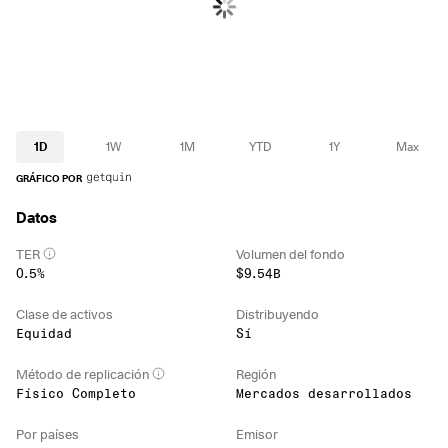
1D
1W
1M
YTD
1Y
Max
GRÁFICO POR
Datos
TER
Volumen del fondo
0.5%
$9.54B
Clase de activos
Distribuyendo
Equidad
Sí
Método de replicación
Región
Físico Completo
Mercados desarrollados
Por países
Emisor