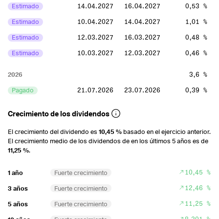
Estimado
14.04.2027
16.04.2027
0,53 %
Estimado
10.04.2027
14.04.2027
1,01 %
Estimado
12.03.2027
16.03.2027
0,48 %
Estimado
10.03.2027
12.03.2027
0,46 %
2026
3,6 %
Pagado
21.07.2026
23.07.2026
0,39 %
Pagado
11.05.2026
13.05.2026
0,28 %
Crecimiento de los dividendos
Pagado
20.04.2026
22.04.2026
0,57 %
El crecimiento del dividendo es
10,45 %
basado en el ejercicio anterior.
Pagado
14.04.2026
16.04.2026
0,51 %
El crecimiento medio de los dividendos de en los últimos 5 años es de
11,25 %
.
Pagado
10.04.2026
14.04.2026
0,96 %
Pagado
12.03.2026
16.03.2026
0,45 %
10,45 %
1 año
Fuerte crecimiento
Pagado
10.03.2026
12.03.2026
0,43 %
12,46 %
3 años
Fuerte crecimiento
11,25 %
5 años
Fuerte crecimiento
2025
3,76 %
8,201 %