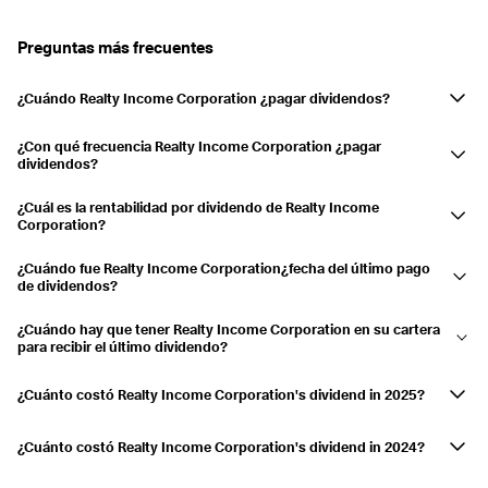
Anunciado
31.07.2026
14.08.2026
0,42 %
Pagado
30.06.2026
15.07.2026
0,43 %
Preguntas más frecuentes
Pagado
29.05.2026
15.06.2026
0,44 %
¿Cuándo Realty Income Corporation ¿pagar dividendos?
Pagado
30.04.2026
15.05.2026
0,43 %
Realty Income Corporation Los dividendos de enero, febrero, marzo,
Pagado
31.03.2026
15.04.2026
0,44 %
¿Con qué frecuencia Realty Income Corporation ¿pagar
abril, mayo, junio, julio, agosto, septiembre, octubre, noviembre y
dividendos?
diciembre.
Pagado
27.02.2026
13.03.2026
0,41 %
Mensual.
¿Cuál es la rentabilidad por dividendo de Realty Income
Pagado
30.01.2026
13.02.2026
0,45 %
Corporation?
La rentabilidad por dividendo es actualmente de 5,19 % y las
Pagado
31.12.2025
15.01.2026
0,47 %
¿Cuándo fue Realty Income Corporation¿fecha del último pago
distribuciones han aumentado un 2,73 % en los últimos 3 años.
de dividendos?
2025
5,65 %
El último pago se efectuó el 15.07.2026.
¿Cuándo hay que tener Realty Income Corporation en su cartera
Pagado
28.11.2025
15.12.2025
0,47 %
para recibir el último dividendo?
Pagado
31.10.2025
14.11.2025
0,47 %
Si tuvieras Realty Income Corporation en su cuenta de valores el
30.06.2026...usted recibió la distribución.
¿Cuánto costó Realty Income Corporation's dividend in 2025?
Pagado
01.10.2025
15.10.2025
0,44 %
Realty Income Corporation pagó un dividendo de 3,217 US$ en 2025.
Pagado
02.09.2025
15.09.2025
0,46 %
¿Cuánto costó Realty Income Corporation's dividend in 2024?
Pagado
01.08.2025
15.08.2025
0,48 %
Realty Income Corporation pagó un dividendo de 3,125 US$ en 2024.