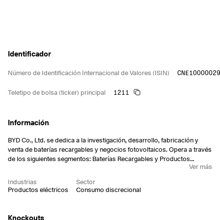
Identificador
CNE1000002
Número de Identificación Internacional de Valores (ISIN)
1211
Teletipo de bolsa (ticker) principal
Información
BYD Co., Ltd. se dedica a la investigación, desarrollo, fabricación y
venta de baterías recargables y negocios fotovoltaicos. Opera a través
de los siguientes segmentos: Baterías Recargables y Productos
Ver más
Fotovoltaicos, Componentes para Teléfonos Móviles, Servicio de
Montaje y Otros Productos, y Automóviles y Productos Relacionados
Industrias
Sector
y Otros Productos. El segmento de Baterías Recargables y Productos
Productos eléctricos
Consumo discrecional
Fotovoltaicos se dedica a la fabricación y venta de baterías de iones
de litio y baterías de níquel, productos fotovoltaicos y baterías de
hierro para teléfonos móviles, herramientas eléctricas y otros
Knockouts