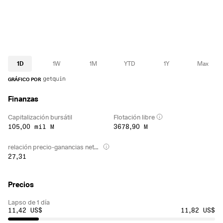
1D
1W
1M
YTD
1Y
Max
GRÁFICO POR
Finanzas
Capitalización bursátil
Flotación libre
105,00 mil M
3678,90 M
relación precio-ganancias netas (TTM)
27,31
Precios
Lapso de 1 día
11,42 US$
11,82 US$