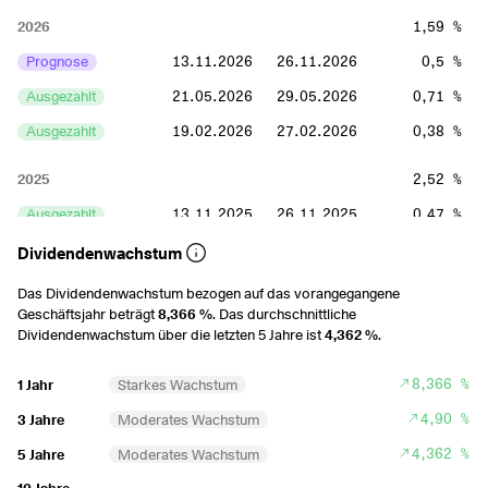
2026
1,59 %
Prognose
13.11.2026
26.11.2026
0,5 %
Ausgezahlt
21.05.2026
29.05.2026
0,71 %
Ausgezahlt
19.02.2026
27.02.2026
0,38 %
2025
2,52 %
Ausgezahlt
13.11.2025
26.11.2025
0,47 %
Ausgezahlt
14.08.2025
27.08.2025
0,84 %
Dividendenwachstum
Ausgezahlt
15.05.2025
29.05.2025
1,21 %
Das Dividendenwachstum bezogen auf das vorangegangene
Geschäftsjahr beträgt
8,366 %
. Das durchschnittliche
2024
2,53 %
Dividendenwachstum über die letzten 5 Jahre ist
4,362 %
.
Ausgezahlt
14.11.2024
27.11.2024
1,28 %
8,366 %
1 Jahr
Starkes Wachstum
Ausgezahlt
16.05.2024
30.05.2024
1,25 %
4,90 %
3 Jahre
Moderates Wachstum
2023
3,2 %
4,362 %
5 Jahre
Moderates Wachstum
Ausgezahlt
16.11.2023
29.11.2023
1,68 %
-
10 Jahre