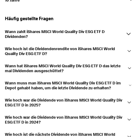
Ausgezahlt
19.05.2023
30.05.2023
1,52 %
Häufig gestellte Fragen
2022
2,92 %
Wann zahlt iShares MSCI World Quality Div ESG ETF D
Ausgezahlt
17.11.2022
30.11.2022
1,46 %
Dividenden?
Ausgezahlt
12.05.2022
25.05.2022
1,47 %
iShares MSCI World Quality Div ESG ETF D zahlt im Mai, August und
Wie hoch ist die Dividendenrendite von iShares MSCI World
November Dividenden aus.
Quality Div ESG ETF D?
2021
2,81 %
Die Dividendenrendite beträgt derzeit 2,05 % und die Ausschüttungen
Ausgezahlt
11.11.2021
24.11.2021
1,38 %
Wann hat iShares MSCI World Quality Div ESG ETF D das letzte
sind in den letzten 3 Jahren um 4,90 % gestiegen.
mal Dividenden ausgeschüttet?
Ausgezahlt
13.05.2021
26.05.2021
1,43 %
Die letzte Ausschüttung erfolgte am 29.05.2026.
Wann muss man iShares MSCI World Quality Div ESG ETF D im
Depot gehabt haben, um die letzte Dividende zu erhalten?
2020
3,11 %
Hätte man iShares MSCI World Quality Div ESG ETF D am 21.05.2026
Ausgezahlt
12.11.2020
25.11.2020
1,45 %
Wie hoch war die Dividende von iShares MSCI World Quality Div
im Depot gehabt, hätte man die Ausschüttung erhalten.
ESG ETF D in 2025?
Ausgezahlt
14.05.2020
27.05.2020
1,66 %
iShares MSCI World Quality Div ESG ETF D schüttete eine Dividende
Wie hoch war die Dividende von iShares MSCI World Quality Div
von 0,193 $ in 2025 aus.
2019
3,18 %
ESG ETF D in 2024?
iShares MSCI World Quality Div ESG ETF D schüttete eine Dividende
Ausgezahlt
14.11.2019
27.11.2019
1,57 %
Wie hoch ist die nächste Dividende von iShares MSCI World
von 0,178 $ in 2024 aus.