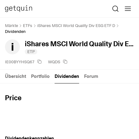
Märkte
ETFs
iShares MSCI World Quality Div ESG ETF D
Dividenden
iShares MSCI World Quality Div ESG ETF D
ETP
IE00BYYHSQ67
WQDS
Übersicht
Portfolio
Dividenden
Forum
Price
Dividendenkennzahlen